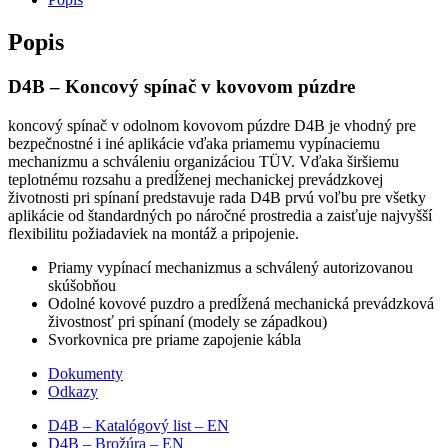
Popis
D4B – Koncový spínač v kovovom púzdre
koncový spínač v odolnom kovovom púzdre D4B je vhodný pre
bezpečnostné i iné aplikácie vďaka priamemu vypínaciemu
mechanizmu a schváleniu organizáciou TÜV. Vďaka širšiemu
teplotnému rozsahu a predĺženej mechanickej prevádzkovej
životnosti pri spínaní predstavuje rada D4B prvú voľbu pre všetky
aplikácie od štandardných po náročné prostredia a zaisťuje najvyšší
flexibilitu požiadaviek na montáž a pripojenie.
Priamy vypínací mechanizmus a schválený autorizovanou
skúšobňou
Odolné kovové puzdro a predĺžená mechanická prevádzková
živostnosť pri spínaní (modely se západkou)
Svorkovnica pre priame zapojenie kábla
Dokumenty
Odkazy
D4B – Katalógový list – EN
D4B – Brožúra – EN