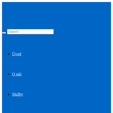
Úvod
O nás
Služby