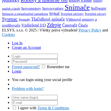
jednotky
Rotačný n-kóder
Senzory
Snímače
Software
Servosystémy
Servomotory
značiek a farieb
Stykač
Spínacie a signalizačné zariadenia
Svetelné záclony
Svetelné závory
Sysmac
Tlačidlové spínače
Vláknové senzory a
Terminály
Zdroje
Vzdielené I/O
Časovače
Čítače
zosilňovače
ELSYS, s.r.o. © 2025 | Všetky práva vyhradené
Privacy Policy
and
Cookies
Log In
Create an Account
Forgot password?
Remember me
Login
You can login using your social profile
Problem with login?
I agree with
Terms & Conditions