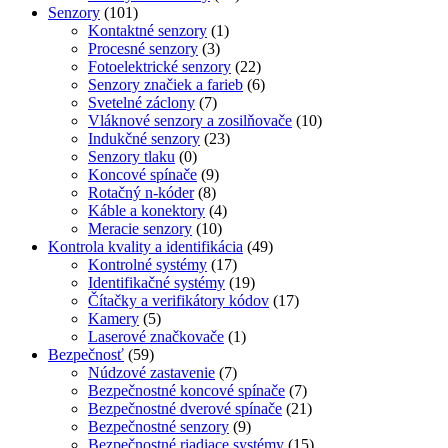
Senzory
(101)
Kontaktné senzory
(1)
Procesné senzory
(3)
Fotoelektrické senzory
(22)
Senzory značiek a farieb
(6)
Svetelné záclony
(7)
Vláknové senzory a zosilňovače
(10)
Indukčné senzory
(23)
Senzory tlaku
(0)
Koncové spínače
(9)
Rotačný n-kóder
(8)
Káble a konektory
(4)
Meracie senzory
(10)
Kontrola kvality a identifikácia
(49)
Kontrolné systémy
(17)
Identifikačné systémy
(19)
Čítačky a verifikátory kódov
(17)
Kamery
(5)
Laserové značkovače
(1)
Bezpečnosť
(59)
Núdzové zastavenie
(7)
Bezpečnostné koncové spínače
(7)
Bezpečnostné dverové spínače
(21)
Bezpečnostné senzory
(9)
Bezpečnostné riadiace systémy
(15)