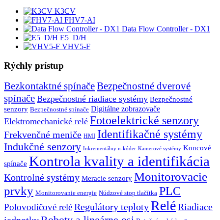
K3CV
FHV7-AI
Data Flow Controller - DX1
E5_D/H
VHV5-F
Rýchly prístup
Bezkontaktné spínače
Bezpečnostné dverové
spínače
Bezpečnostné riadiace systémy
Bezpečnostné
senzory
Digitálne zobrazovače
Bezpečnostné spínače
Fotoelektrické senzory
Elektromechanické relé
Identifikačné systémy
Frekvenčné meniče
HMI
Indukčné senzory
Koncové
Inkrementálny n-kóder
Kamerové systémy
Kontrola kvality a identifikácia
spínače
Monitorovacie
Kontrolné systémy
Meracie senzory
prvky
PLC
Monitorovanie energie
Núdzové stop tlačítka
Relé
Regulátory teploty
Riadiace
Polovodičové relé
Roboty a lineárne osi