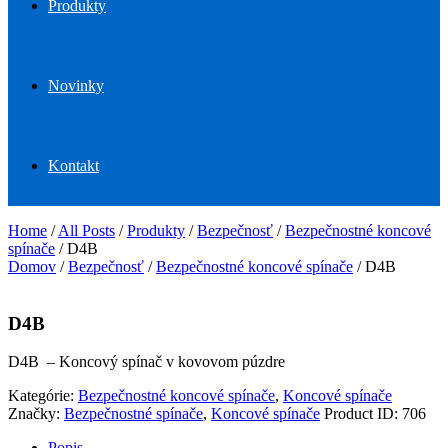
Produkty
Novinky
Kontakt
Home
/
All Posts
/
Produkty
/
Bezpečnosť
/
Bezpečnostné koncové
spínače
/
D4B
Domov
/
Bezpečnosť
/
Bezpečnostné koncové spínače
/ D4B
D4B
D4B – Koncový spínač v kovovom púzdre
Kategórie:
Bezpečnostné koncové spínače
,
Koncové spínače
Značky:
Bezpečnostné spínače
,
Koncové spínače
Product ID:
706
Popis