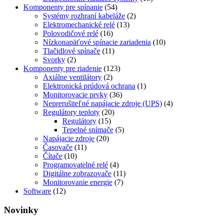
Komponenty pre spínanie
(54)
Systémy rozhraní kabeláže
(2)
Elektromechanické relé
(13)
Polovodičové relé
(16)
Nízkonapäťové spínacie zariadenia
(10)
Tlačidlové spínače
(11)
Svorky
(2)
Komponenty pre riadenie
(123)
Axiálne ventilátory
(2)
Elektronická prúdová ochrana
(1)
Monitorovacie prvky
(36)
Neprerušiteľné napájacie zdroje (UPS)
(4)
Regulátory teploty
(20)
Regulátory
(15)
Tepelné snímače
(5)
Napájacie zdroje
(20)
Časovače
(11)
Čítače
(10)
Programovatelné relé
(4)
Digitálne zobrazovače
(11)
Monitorovanie energie
(7)
Software
(12)
Novinky