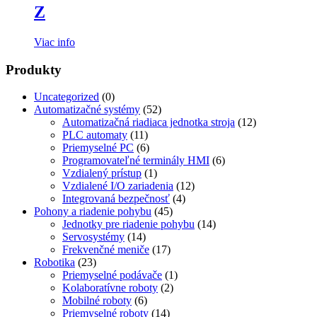
Z
Viac info
Produkty
Uncategorized
(0)
Automatizačné systémy
(52)
Automatizačná riadiaca jednotka stroja
(12)
PLC automaty
(11)
Priemyselné PC
(6)
Programovateľné terminály HMI
(6)
Vzdialený prístup
(1)
Vzdialené I/O zariadenia
(12)
Integrovaná bezpečnosť
(4)
Pohony a riadenie pohybu
(45)
Jednotky pre riadenie pohybu
(14)
Servosystémy
(14)
Frekvenčné meniče
(17)
Robotika
(23)
Priemyselné podávače
(1)
Kolaboratívne roboty
(2)
Mobilné roboty
(6)
Priemyselné roboty
(14)