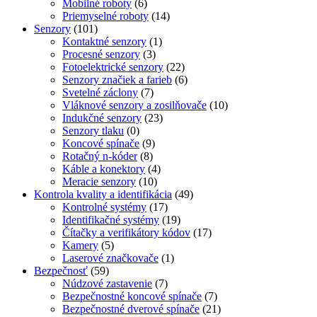
Mobilné roboty
(6)
Priemyselné roboty
(14)
Senzory
(101)
Kontaktné senzory
(1)
Procesné senzory
(3)
Fotoelektrické senzory
(22)
Senzory značiek a farieb
(6)
Svetelné záclony
(7)
Vláknové senzory a zosilňovače
(10)
Indukčné senzory
(23)
Senzory tlaku
(0)
Koncové spínače
(9)
Rotačný n-kóder
(8)
Káble a konektory
(4)
Meracie senzory
(10)
Kontrola kvality a identifikácia
(49)
Kontrolné systémy
(17)
Identifikačné systémy
(19)
Čítačky a verifikátory kódov
(17)
Kamery
(5)
Laserové značkovače
(1)
Bezpečnosť
(59)
Núdzové zastavenie
(7)
Bezpečnostné koncové spínače
(7)
Bezpečnostné dverové spínače
(21)