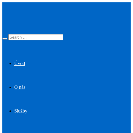
Úvod
O nás
Služby