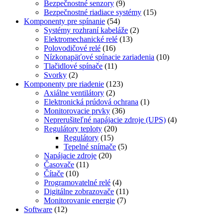
Bezpečnostné senzory
(9)
Bezpečnostné riadiace systémy
(15)
Komponenty pre spínanie
(54)
Systémy rozhraní kabeláže
(2)
Elektromechanické relé
(13)
Polovodičové relé
(16)
Nízkonapäťové spínacie zariadenia
(10)
Tlačidlové spínače
(11)
Svorky
(2)
Komponenty pre riadenie
(123)
Axiálne ventilátory
(2)
Elektronická prúdová ochrana
(1)
Monitorovacie prvky
(36)
Neprerušiteľné napájacie zdroje (UPS)
(4)
Regulátory teploty
(20)
Regulátory
(15)
Tepelné snímače
(5)
Napájacie zdroje
(20)
Časovače
(11)
Čítače
(10)
Programovatelné relé
(4)
Digitálne zobrazovače
(11)
Monitorovanie energie
(7)
Software
(12)