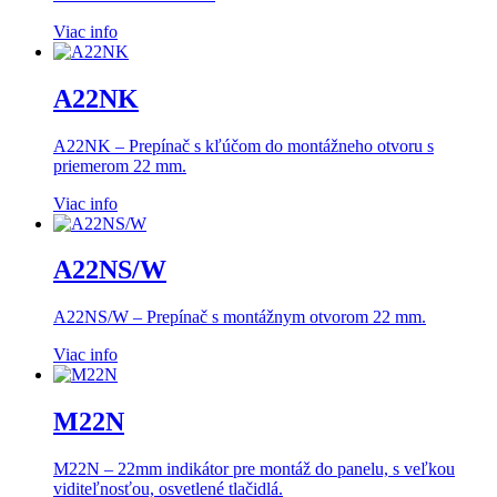
Viac info
A22NK
A22NK – Prepínač s kľúčom do montážneho otvoru s
priemerom 22 mm.
Viac info
A22NS/W
A22NS/W – Prepínač s montážnym otvorom 22 mm.
Viac info
M22N
M22N – 22mm indikátor pre montáž do panelu, s veľkou
viditeľnosťou, osvetlené tlačidlá.