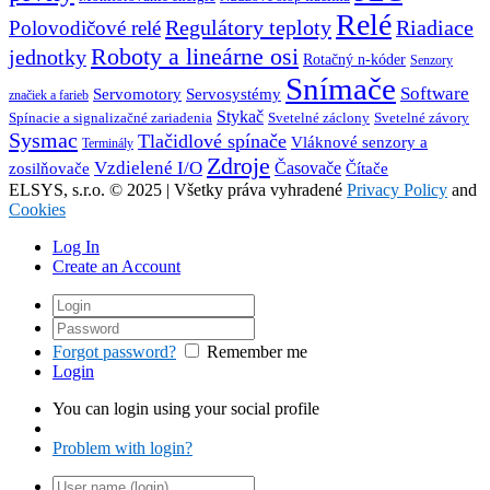
Relé
Regulátory teploty
Riadiace
Polovodičové relé
Roboty a lineárne osi
jednotky
Rotačný n-kóder
Senzory
Snímače
Software
Servosystémy
Servomotory
značiek a farieb
Stykač
Spínacie a signalizačné zariadenia
Svetelné záclony
Svetelné závory
Sysmac
Tlačidlové spínače
Vláknové senzory a
Terminály
Zdroje
Vzdielené I/O
Časovače
Čítače
zosilňovače
ELSYS, s.r.o. © 2025 | Všetky práva vyhradené
Privacy Policy
and
Cookies
Log In
Create an Account
Forgot password?
Remember me
Login
You can login using your social profile
Problem with login?