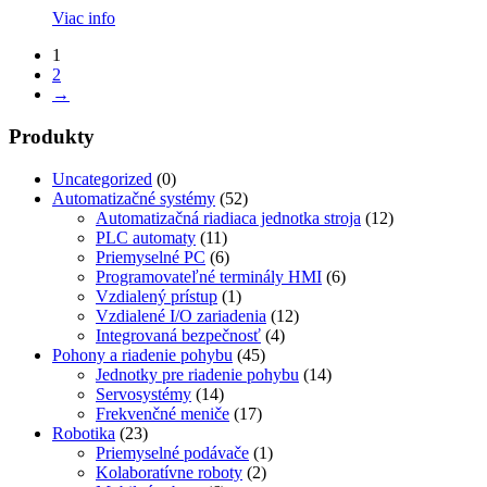
Viac info
1
2
→
Produkty
Uncategorized
(0)
Automatizačné systémy
(52)
Automatizačná riadiaca jednotka stroja
(12)
PLC automaty
(11)
Priemyselné PC
(6)
Programovateľné terminály HMI
(6)
Vzdialený prístup
(1)
Vzdialené I/O zariadenia
(12)
Integrovaná bezpečnosť
(4)
Pohony a riadenie pohybu
(45)
Jednotky pre riadenie pohybu
(14)
Servosystémy
(14)
Frekvenčné meniče
(17)
Robotika
(23)
Priemyselné podávače
(1)
Kolaboratívne roboty
(2)