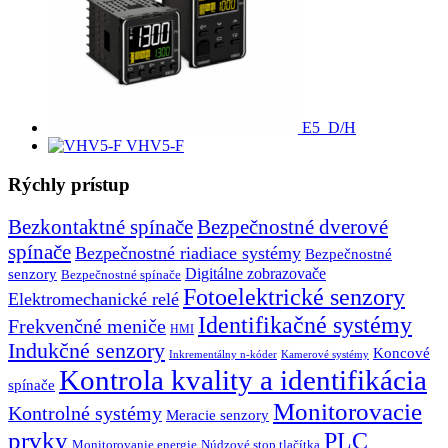
E5_D/H
VHV5-F
Rýchly prístup
Bezkontaktné spínače
Bezpečnostné dverové
spínače
Bezpečnostné riadiace systémy
Bezpečnostné
senzory
Digitálne zobrazovače
Bezpečnostné spínače
Fotoelektrické senzory
Elektromechanické relé
Identifikačné systémy
Frekvenčné meniče
HMI
Indukčné senzory
Koncové
Inkrementálny n-kóder
Kamerové systémy
Kontrola kvality a identifikácia
spínače
Monitorovacie
Kontrolné systémy
Meracie senzory
prvky
PLC
Monitorovanie energie
Núdzové stop tlačítka