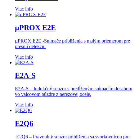
Viac info
µPROX E2E
µPROX E2E -Snímače priblíženia s malým priemerom pre
presnú detekciu
Viac info
E2A-S
E2A-S – Indukčný senzor s predĺženým snímacím dosahom
vo valcovom púzdre z nerezovej ocele.
Viac info
E2Q6
E2Q6 – Pravouhlý senzor priblíženia sa svorkovnicou pre