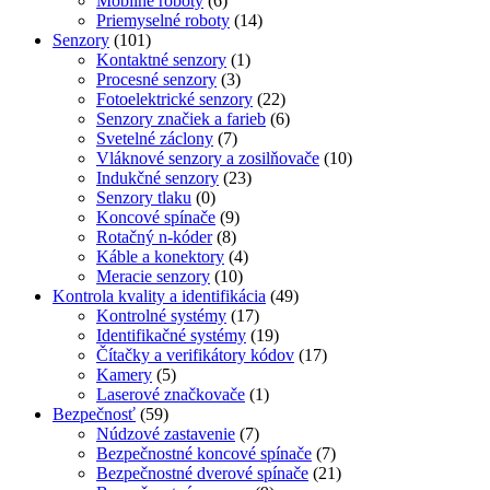
Mobilné roboty
(6)
Priemyselné roboty
(14)
Senzory
(101)
Kontaktné senzory
(1)
Procesné senzory
(3)
Fotoelektrické senzory
(22)
Senzory značiek a farieb
(6)
Svetelné záclony
(7)
Vláknové senzory a zosilňovače
(10)
Indukčné senzory
(23)
Senzory tlaku
(0)
Koncové spínače
(9)
Rotačný n-kóder
(8)
Káble a konektory
(4)
Meracie senzory
(10)
Kontrola kvality a identifikácia
(49)
Kontrolné systémy
(17)
Identifikačné systémy
(19)
Čítačky a verifikátory kódov
(17)
Kamery
(5)
Laserové značkovače
(1)
Bezpečnosť
(59)
Núdzové zastavenie
(7)
Bezpečnostné koncové spínače
(7)
Bezpečnostné dverové spínače
(21)