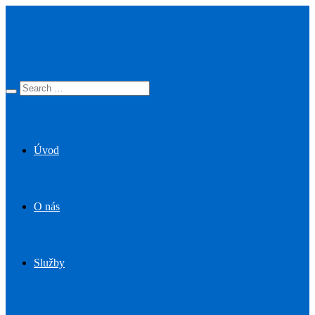
Úvod
O nás
Služby