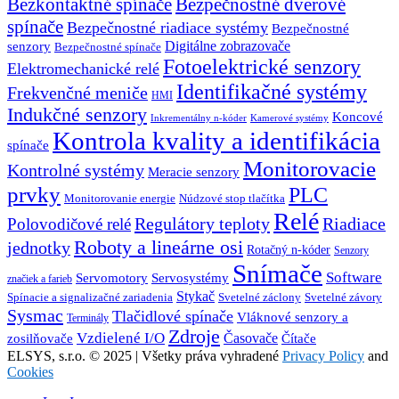
Bezkontaktné spínače
Bezpečnostné dverové
spínače
Bezpečnostné riadiace systémy
Bezpečnostné
senzory
Digitálne zobrazovače
Bezpečnostné spínače
Fotoelektrické senzory
Elektromechanické relé
Identifikačné systémy
Frekvenčné meniče
HMI
Indukčné senzory
Koncové
Inkrementálny n-kóder
Kamerové systémy
Kontrola kvality a identifikácia
spínače
Monitorovacie
Kontrolné systémy
Meracie senzory
prvky
PLC
Monitorovanie energie
Núdzové stop tlačítka
Relé
Regulátory teploty
Riadiace
Polovodičové relé
Roboty a lineárne osi
jednotky
Rotačný n-kóder
Senzory
Snímače
Software
Servosystémy
Servomotory
značiek a farieb
Stykač
Spínacie a signalizačné zariadenia
Svetelné záclony
Svetelné závory
Sysmac
Tlačidlové spínače
Vláknové senzory a
Terminály
Zdroje
Vzdielené I/O
Časovače
Čítače
zosilňovače
ELSYS, s.r.o. © 2025 | Všetky práva vyhradené
Privacy Policy
and
Cookies