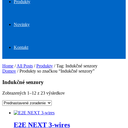
Produkty
Novinky
Kontakt
Home
/
All Posts
/
Produkty
/
Tag: Indukčné senzory
Domov
/ Produkty so značkou “Indukčné senzory”
Indukčné senzory
Zobrazených 1–12 z 23 výsledkov
E2E NEXT 3-wires