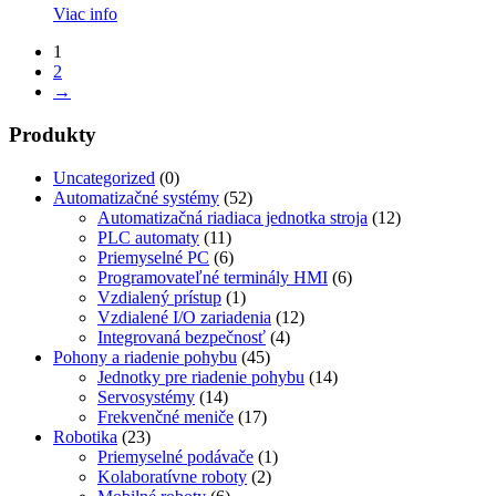
Viac info
1
2
→
Produkty
Uncategorized
(0)
Automatizačné systémy
(52)
Automatizačná riadiaca jednotka stroja
(12)
PLC automaty
(11)
Priemyselné PC
(6)
Programovateľné terminály HMI
(6)
Vzdialený prístup
(1)
Vzdialené I/O zariadenia
(12)
Integrovaná bezpečnosť
(4)
Pohony a riadenie pohybu
(45)
Jednotky pre riadenie pohybu
(14)
Servosystémy
(14)
Frekvenčné meniče
(17)
Robotika
(23)
Priemyselné podávače
(1)
Kolaboratívne roboty
(2)