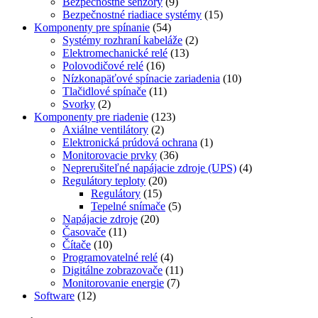
Bezpečnostné senzory
(9)
Bezpečnostné riadiace systémy
(15)
Komponenty pre spínanie
(54)
Systémy rozhraní kabeláže
(2)
Elektromechanické relé
(13)
Polovodičové relé
(16)
Nízkonapäťové spínacie zariadenia
(10)
Tlačidlové spínače
(11)
Svorky
(2)
Komponenty pre riadenie
(123)
Axiálne ventilátory
(2)
Elektronická prúdová ochrana
(1)
Monitorovacie prvky
(36)
Neprerušiteľné napájacie zdroje (UPS)
(4)
Regulátory teploty
(20)
Regulátory
(15)
Tepelné snímače
(5)
Napájacie zdroje
(20)
Časovače
(11)
Čítače
(10)
Programovatelné relé
(4)
Digitálne zobrazovače
(11)
Monitorovanie energie
(7)
Software
(12)