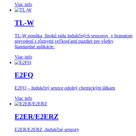
Viac info
TL-W
TL-W ponúka širokú radu indukčných senzorov v hranatom
prevedení s rôznymi veľkosťami puzdier pre všetky
štandardné aplikácie.
Viac info
E2FQ
E2FQ – Indukčný senzor odolný chemickým látkam
Viac info
E2ER/E2ERZ
E2ER/E2ERZ -Indukčné senzory