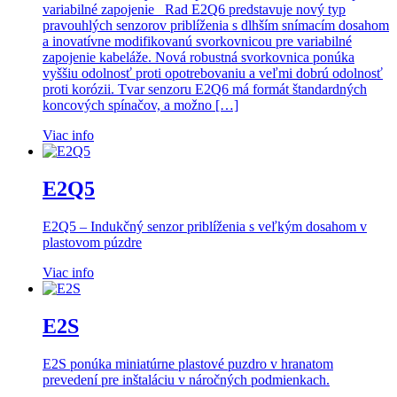
variabilné zapojenie Rad E2Q6 predstavuje nový typ
pravouhlých senzorov priblíženia s dlhším snímacím dosahom
a inovatívne modifikovanú svorkovnicou pre variabilné
zapojenie kabeláže. Nová robustná svorkovnica ponúka
vyššiu odolnosť proti opotrebovaniu a veľmi dobrú odolnosť
proti korózii. Tvar senzoru E2Q6 má formát štandardných
koncových spínačov, a možno […]
Viac info
E2Q5
E2Q5 – Indukčný senzor priblíženia s veľkým dosahom v
plastovom púzdre
Viac info
E2S
E2S ponúka miniatúrne plastové puzdro v hranatom
prevedení pre inštaláciu v náročných podmienkach.