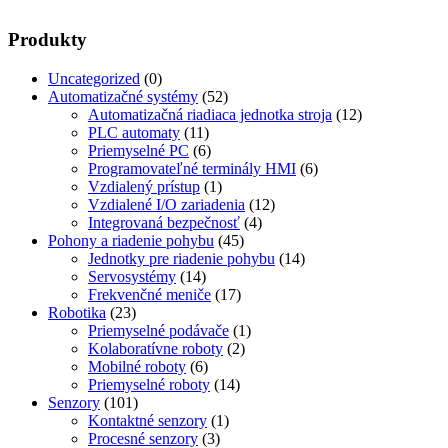
Produkty
Uncategorized
(0)
Automatizačné systémy
(52)
Automatizačná riadiaca jednotka stroja
(12)
PLC automaty
(11)
Priemyselné PC
(6)
Programovateľné terminály HMI
(6)
Vzdialený prístup
(1)
Vzdialené I/O zariadenia
(12)
Integrovaná bezpečnosť
(4)
Pohony a riadenie pohybu
(45)
Jednotky pre riadenie pohybu
(14)
Servosystémy
(14)
Frekvenčné meniče
(17)
Robotika
(23)
Priemyselné podávače
(1)
Kolaboratívne roboty
(2)
Mobilné roboty
(6)
Priemyselné roboty
(14)
Senzory
(101)
Kontaktné senzory
(1)
Procesné senzory
(3)