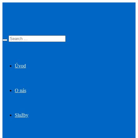
Úvod
O nás
Služby