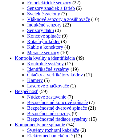
Fotoelektrické senzory
(22)
Senzory značiek a farieb
(6)
Svetelné záclony
(7)
Vláknové senzory a zosilňovače
(10)
Indukčné senzory
(23)
Senzory tlaku
(0)
Koncové spínače
(9)
Rotačný n-kóder
(8)
Káble a konektory
(4)
Meracie senzory
(10)
Kontrola kvality a identifikácia
(49)
Kontrolné systémy
(17)
Identifikačné systémy
(19)
Čítačky a verifikátory kódov
(17)
Kamery
(5)
Laserové značkovače
(1)
Bezpečnosť
(59)
Núdzové zastavenie
(7)
Bezpečnostné koncové spínače
(7)
Bezpečnostné dverové spínače
(21)
Bezpečnostné senzory
(9)
Bezpečnostné riadiace systémy
(15)
Komponenty pre spínanie
(54)
Systémy rozhraní kabeláže
(2)
Elektromechanické relé
(13)