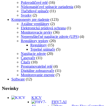
Polovodičové relé
(16)
Nízkonapäťové spínacie zariadenia
(10)
Tlačidlové spínače
(11)
Svorky
(2)
Komponenty pre riadenie
(123)
Axiálne ventilátory
(2)
Elektronická prúdová ochrana
(1)
Monitorovacie prvky
(36)
Neprerušiteľné napájacie zdroje (UPS)
(4)
Regulátory teploty
(20)
Regulátory
(15)
Tepelné snímače
(5)
Napájacie zdroje
(20)
Časovače
(11)
Čítače
(10)
Programovatelné relé
(4)
Digitálne zobrazovače
(11)
Monitorovanie energie
(7)
Software
(12)
Novinky
K3CV
FHV7-AI