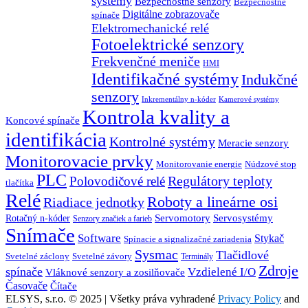
systémy
Bezpečnostné senzory
Bezpečnostné
Digitálne zobrazovače
spínače
Elektromechanické relé
Fotoelektrické senzory
Frekvenčné meniče
HMI
Identifikačné systémy
Indukčné
senzory
Inkrementálny n-kóder
Kamerové systémy
Kontrola kvality a
Koncové spínače
identifikácia
Kontrolné systémy
Meracie senzory
Monitorovacie prvky
Monitorovanie energie
Núdzové stop
PLC
Regulátory teploty
Polovodičové relé
tlačítka
Relé
Roboty a lineárne osi
Riadiace jednotky
Servosystémy
Servomotory
Rotačný n-kóder
Senzory značiek a farieb
Snímače
Software
Stykač
Spínacie a signalizačné zariadenia
Sysmac
Tlačidlové
Svetelné záclony
Svetelné závory
Terminály
Zdroje
spínače
Vzdielené I/O
Vláknové senzory a zosilňovače
Časovače
Čítače
ELSYS, s.r.o. © 2025 | Všetky práva vyhradené
Privacy Policy
and