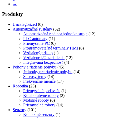
→
Produkty
Uncategorized
(0)
Automatizačné systémy
(52)
Automatizačná riadiaca jednotka stroja
(12)
PLC automaty
(11)
Priemyselné PC
(6)
Programovateľné terminály HMI
(6)
Vzdialený prístup
(1)
Vzdialené I/O zariadenia
(12)
Integrovaná bezpečnosť
(4)
Pohony a riadenie pohybu
(45)
Jednotky pre riadenie pohybu
(14)
Servosystémy
(14)
Frekvenčné meniče
(17)
Robotika
(23)
Priemyselné podávače
(1)
Kolaboratívne roboty
(2)
Mobilné roboty
(6)
Priemyselné roboty
(14)
Senzory
(101)
Kontaktné senzory
(1)