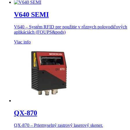
V640 SEMI
V640 – Systém RFID pre použitie v rôznych polovodičových
aplikáciách (FOUPS
&pods)
Viac info
QX-870
QX-870 –
Priemyselný rastrový laserový skener.