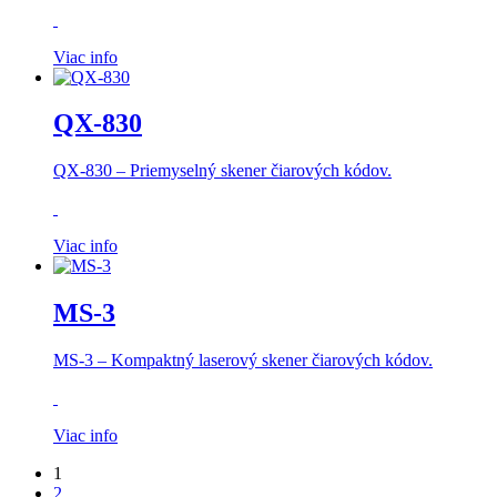
Viac info
QX-830
QX-830 –
Priemyselný skener čiarových kódov.
Viac info
MS-3
MS-3 –
Kompaktný laserový skener čiarových kódov.
Viac info
1
2