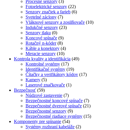
Procesné senzory
(3)
Fotoelektrické senzory
(22)
Senzory značiek a farieb
(6)
Svetelné záclony
(7)
Vláknové senzory a zosilňovače
(10)
Indukčné senzory
(23)
Senzory tlaku
(0)
Koncové spínače
(9)
Rotačný n-kóder
(8)
Káble a konektory
(4)
Meracie senzory
(10)
Kontrola kvality a identifikácia
(49)
Kontrolné systémy
(17)
Identifikačné systémy
(19)
Čítačky a verifikátory kódov
(17)
Kamery
(5)
Laserové značkovače
(1)
Bezpečnosť
(59)
Núdzové zastavenie
(7)
Bezpečnostné koncové spínače
(7)
Bezpečnostné dverové spínače
(21)
Bezpečnostné senzory
(9)
Bezpečnostné riadiace systémy
(15)
Komponenty pre spínanie
(54)
Systémy rozhraní kabeláže
(2)