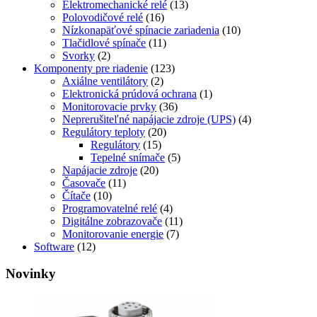
Elektromechanické relé
(13)
Polovodičové relé
(16)
Nízkonapäťové spínacie zariadenia
(10)
Tlačidlové spínače
(11)
Svorky
(2)
Komponenty pre riadenie
(123)
Axiálne ventilátory
(2)
Elektronická prúdová ochrana
(1)
Monitorovacie prvky
(36)
Neprerušiteľné napájacie zdroje (UPS)
(4)
Regulátory teploty
(20)
Regulátory
(15)
Tepelné snímače
(5)
Napájacie zdroje
(20)
Časovače
(11)
Čítače
(10)
Programovatelné relé
(4)
Digitálne zobrazovače
(11)
Monitorovanie energie
(7)
Software
(12)
Novinky