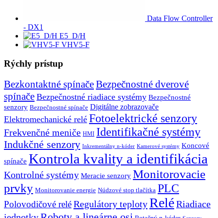
Data Flow Controller
- DX1
E5_D/H
VHV5-F
Rýchly prístup
Bezkontaktné spínače
Bezpečnostné dverové
spínače
Bezpečnostné riadiace systémy
Bezpečnostné
senzory
Digitálne zobrazovače
Bezpečnostné spínače
Fotoelektrické senzory
Elektromechanické relé
Identifikačné systémy
Frekvenčné meniče
HMI
Indukčné senzory
Koncové
Inkrementálny n-kóder
Kamerové systémy
Kontrola kvality a identifikácia
spínače
Monitorovacie
Kontrolné systémy
Meracie senzory
prvky
PLC
Monitorovanie energie
Núdzové stop tlačítka
Relé
Regulátory teploty
Riadiace
Polovodičové relé
Roboty a lineárne osi
jednotky