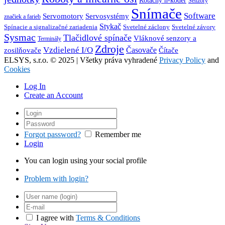
Rotačný n-kóder
Senzory
Snímače
Software
Servosystémy
Servomotory
značiek a farieb
Stykač
Spínacie a signalizačné zariadenia
Svetelné záclony
Svetelné závory
Sysmac
Tlačidlové spínače
Vláknové senzory a
Terminály
Zdroje
Vzdielené I/O
Časovače
Čítače
zosilňovače
ELSYS, s.r.o. © 2025 | Všetky práva vyhradené
Privacy Policy
and
Cookies
Log In
Create an Account
Forgot password?
Remember me
Login
You can login using your social profile
Problem with login?
I agree with
Terms & Conditions