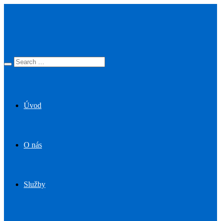
Úvod
O nás
Služby