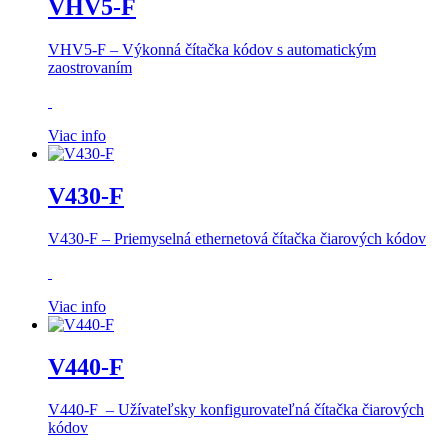
VHV5-F
VHV5-F – Výkonná čítačka kódov s automatickým
zaostrovaním
Viac info
V430-F
V430-F –
Priemyselná ethernetová čítačka čiarových kódov
Viac info
V440-F
V440-F – Užívateľsky konfigurovateľná čítačka čiarových
kódov