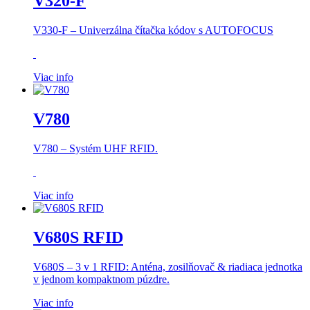
V320-F
V330-F –
Univerzálna čítačka kódov s AUTOFOCUS
Viac info
V780
V780 –
Systém
UHF
RFID.
Viac info
V680S RFID
V680S – 3 v 1 RFID: Anténa, zosilňovač & riadiaca jednotka
v jednom kompaktnom púzdre.
Viac info