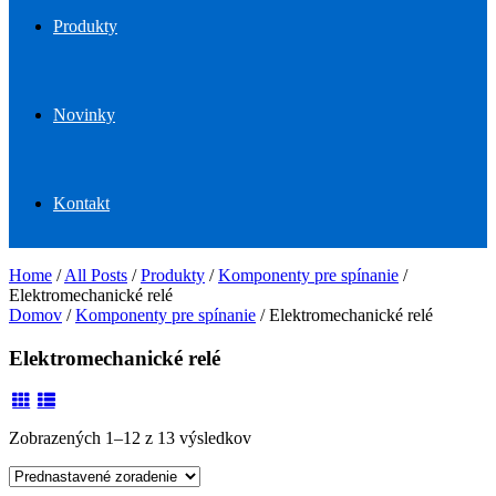
Produkty
Novinky
Kontakt
Home
/
All Posts
/
Produkty
/
Komponenty pre spínanie
/
Elektromechanické relé
Domov
/
Komponenty pre spínanie
/ Elektromechanické relé
Elektromechanické relé
Zobrazených 1–12 z 13 výsledkov