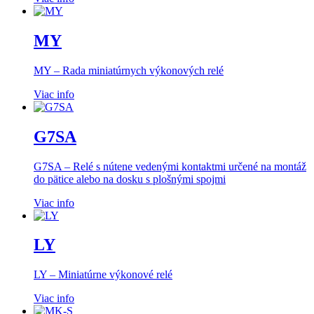
MY
MY – Rada miniatúrnych výkonových relé
Viac info
G7SA
G7SA – Relé s nútene vedenými kontaktmi určené na montáž
do pätice alebo na dosku s plošnými spojmi
Viac info
LY
LY – Miniatúrne výkonové relé
Viac info