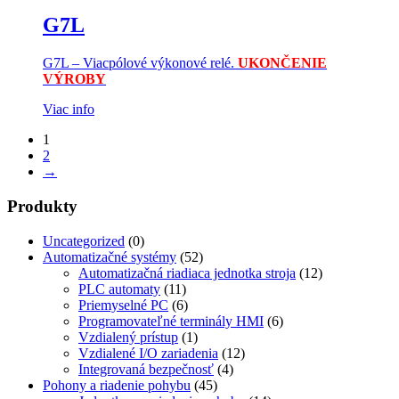
G7L
G7L – Viacpólové výkonové relé.
UKONČENIE
VÝROBY
Viac info
1
2
→
Produkty
Uncategorized
(0)
Automatizačné systémy
(52)
Automatizačná riadiaca jednotka stroja
(12)
PLC automaty
(11)
Priemyselné PC
(6)
Programovateľné terminály HMI
(6)
Vzdialený prístup
(1)
Vzdialené I/O zariadenia
(12)
Integrovaná bezpečnosť
(4)
Pohony a riadenie pohybu
(45)