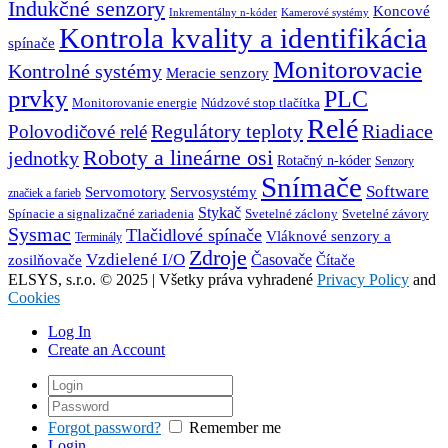
Indukčné senzory
Koncové
Inkrementálny n-kóder
Kamerové systémy
Kontrola kvality a identifikácia
spínače
Monitorovacie
Kontrolné systémy
Meracie senzory
prvky
PLC
Monitorovanie energie
Núdzové stop tlačítka
Relé
Regulátory teploty
Riadiace
Polovodičové relé
Roboty a lineárne osi
jednotky
Rotačný n-kóder
Senzory
Snímače
Software
Servosystémy
Servomotory
značiek a farieb
Stykač
Spínacie a signalizačné zariadenia
Svetelné záclony
Svetelné závory
Sysmac
Tlačidlové spínače
Vláknové senzory a
Terminály
Zdroje
Vzdielené I/O
Časovače
Čítače
zosilňovače
ELSYS, s.r.o. © 2025 | Všetky práva vyhradené
Privacy Policy
and
Cookies
Log In
Create an Account
Forgot password?
Remember me
Login