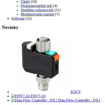
Čítače
(10)
Programovatelné relé
(4)
Digitálne zobrazovače
(11)
Monitorovanie energie
(7)
Software
(12)
Novinky
K3CV
FHV7-AI
Data Flow Controller - DX1