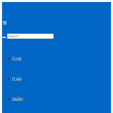
Úvod
O nás
Služby