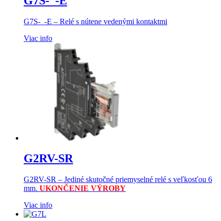
G7S-_-E
G7S-_-E – Relé s nútene vedenými kontaktmi
Viac info
G2RV-SR
G2RV-SR – Jediné skutočné priemyselné relé s veľkosťou 6
mm.
UKONČENIE VÝROBY
Viac info