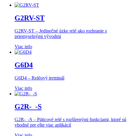
G2RV-ST
G2RV-ST – Jedinečné úzke relé ako rozhranie s
priemyselnými vývodmi
Viac info
G6D4
G6D4 – Reléový terminál
Viac info
G2R-_-S
G2R-_-S – Päticové relé s rozšírenými funkciami, ktoré sú
vhodné pre ešte viac aplikácií
Viac info