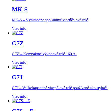
MK-S
MK-S – Výnimočne spoľahlivé viacúčelové relé
Viac info
G7Z
G7Z – Kompaktné výkonové relé 160 A.
Viac info
G7J
G7J – Veľkokapacitné viacpólové relé používané ako stykač.
Viac info