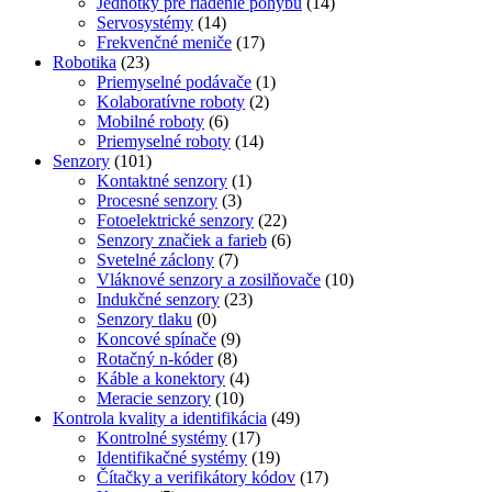
Jednotky pre riadenie pohybu
(14)
Servosystémy
(14)
Frekvenčné meniče
(17)
Robotika
(23)
Priemyselné podávače
(1)
Kolaboratívne roboty
(2)
Mobilné roboty
(6)
Priemyselné roboty
(14)
Senzory
(101)
Kontaktné senzory
(1)
Procesné senzory
(3)
Fotoelektrické senzory
(22)
Senzory značiek a farieb
(6)
Svetelné záclony
(7)
Vláknové senzory a zosilňovače
(10)
Indukčné senzory
(23)
Senzory tlaku
(0)
Koncové spínače
(9)
Rotačný n-kóder
(8)
Káble a konektory
(4)
Meracie senzory
(10)
Kontrola kvality a identifikácia
(49)
Kontrolné systémy
(17)
Identifikačné systémy
(19)
Čítačky a verifikátory kódov
(17)