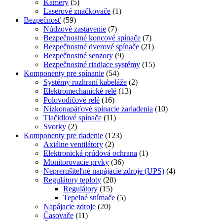
Kamery
(5)
Laserové značkovače
(1)
Bezpečnosť
(59)
Núdzové zastavenie
(7)
Bezpečnostné koncové spínače
(7)
Bezpečnostné dverové spínače
(21)
Bezpečnostné senzory
(9)
Bezpečnostné riadiace systémy
(15)
Komponenty pre spínanie
(54)
Systémy rozhraní kabeláže
(2)
Elektromechanické relé
(13)
Polovodičové relé
(16)
Nízkonapäťové spínacie zariadenia
(10)
Tlačidlové spínače
(11)
Svorky
(2)
Komponenty pre riadenie
(123)
Axiálne ventilátory
(2)
Elektronická prúdová ochrana
(1)
Monitorovacie prvky
(36)
Neprerušiteľné napájacie zdroje (UPS)
(4)
Regulátory teploty
(20)
Regulátory
(15)
Tepelné snímače
(5)
Napájacie zdroje
(20)
Časovače
(11)