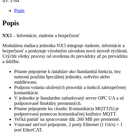
ID:
3784
Popis
Popis
NX5
– Informácie, riadenie a bezpečnosť
Modulárna riadiaca jednotka NX5 integruje riadenie, informácie a
bezpečnosť a poskytuje výrobným závodom novú úroveň rýchlosti.
Urýchli všetky procesy od uvedenia do prevádzky až po prevádzku
a údržbu.
Priame pripojenie k databáze ako štandardná funkcia, bez
nutnosti použitia špeciálnej jednotky, softvéru alebo
middlewaru.
Podpora volania uložených procedúr a funkcií zabezpečenej
komunikácie.
V jednotke je štandardne zabudovaný server OPC UA a sú
podporované štruktúry premenných.
Priame pripojenie ku cloudu: Komunikácia MQTT(S) je
podporovaná pomocou komunikačnej knižnice MQTT.
Veľká pamäť na spracovanie dát. 260 MB pre premenné.
Vstavané sieťové pripojenie, 2 porty Ethernet (1 Gb/s) + 1
port EtherCAT.