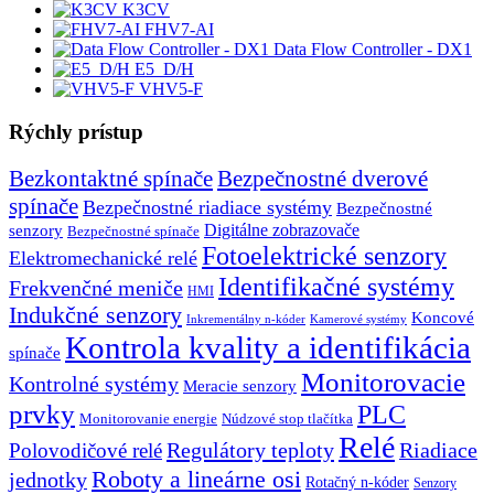
K3CV
FHV7-AI
Data Flow Controller - DX1
E5_D/H
VHV5-F
Rýchly prístup
Bezkontaktné spínače
Bezpečnostné dverové
spínače
Bezpečnostné riadiace systémy
Bezpečnostné
senzory
Digitálne zobrazovače
Bezpečnostné spínače
Fotoelektrické senzory
Elektromechanické relé
Identifikačné systémy
Frekvenčné meniče
HMI
Indukčné senzory
Koncové
Inkrementálny n-kóder
Kamerové systémy
Kontrola kvality a identifikácia
spínače
Monitorovacie
Kontrolné systémy
Meracie senzory
prvky
PLC
Monitorovanie energie
Núdzové stop tlačítka
Relé
Regulátory teploty
Riadiace
Polovodičové relé
Roboty a lineárne osi
jednotky
Rotačný n-kóder
Senzory