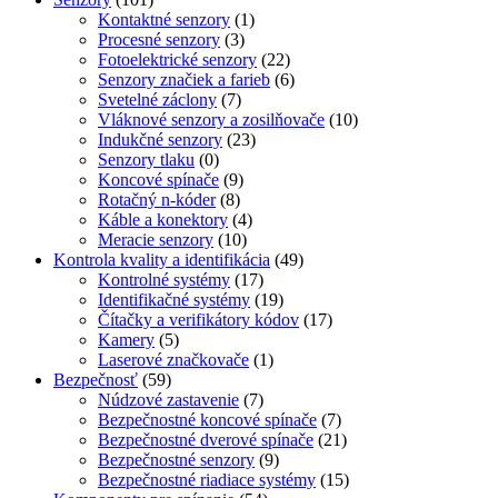
Kontaktné senzory
(1)
Procesné senzory
(3)
Fotoelektrické senzory
(22)
Senzory značiek a farieb
(6)
Svetelné záclony
(7)
Vláknové senzory a zosilňovače
(10)
Indukčné senzory
(23)
Senzory tlaku
(0)
Koncové spínače
(9)
Rotačný n-kóder
(8)
Káble a konektory
(4)
Meracie senzory
(10)
Kontrola kvality a identifikácia
(49)
Kontrolné systémy
(17)
Identifikačné systémy
(19)
Čítačky a verifikátory kódov
(17)
Kamery
(5)
Laserové značkovače
(1)
Bezpečnosť
(59)
Núdzové zastavenie
(7)
Bezpečnostné koncové spínače
(7)
Bezpečnostné dverové spínače
(21)
Bezpečnostné senzory
(9)
Bezpečnostné riadiace systémy
(15)