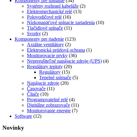
Komponenty pre spínanie
(54)
Systémy rozhraní kabeláže
(2)
Elektromechanické relé
(13)
Polovodičové relé
(16)
Nízkonapäťové spínacie zariadenia
(10)
Tlačidlové spínače
(11)
Svorky
(2)
Komponenty pre riadenie
(123)
Axiálne ventilátory
(2)
Elektronická prúdová ochrana
(1)
Monitorovacie prvky
(36)
Neprerušiteľné napájacie zdroje (UPS)
(4)
Regulátory teploty
(20)
Regulátory
(15)
Tepelné snímače
(5)
Napájacie zdroje
(20)
Časovače
(11)
Čítače
(10)
Programovatelné relé
(4)
Digitálne zobrazovače
(11)
Monitorovanie energie
(7)
Software
(12)
Novinky