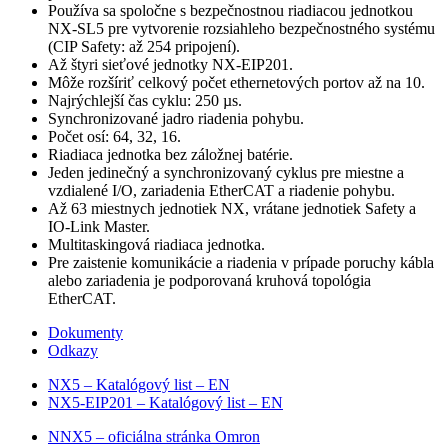
Používa sa spoločne s bezpečnostnou riadiacou jednotkou
NX-SL5 pre vytvorenie rozsiahleho bezpečnostného systému
(CIP Safety: až 254 pripojení).
Až štyri sieťové jednotky NX-EIP201.
Môže rozšíriť celkový počet ethernetových portov až na 10.
Najrýchlejší čas cyklu: 250 µs.
Synchronizované jadro riadenia pohybu.
Počet osí: 64, 32, 16.
Riadiaca jednotka bez záložnej batérie.
Jeden jedinečný a synchronizovaný cyklus pre miestne a
vzdialené I/O, zariadenia EtherCAT a riadenie pohybu.
Až 63 miestnych jednotiek NX, vrátane jednotiek Safety a
IO-Link Master.
Multitaskingová riadiaca jednotka.
Pre zaistenie komunikácie a riadenia v prípade poruchy kábla
alebo zariadenia je podporovaná kruhová topológia
EtherCAT.
Dokumenty
Odkazy
NX5 – Katalógový list – EN
NX5-EIP201 – Katalógový list – EN
NNX5 – oficiálna stránka Omron