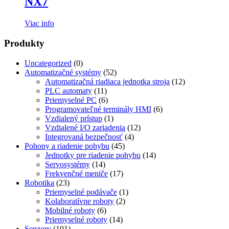
NX7
Viac info
Produkty
Uncategorized
(0)
Automatizačné systémy
(52)
Automatizačná riadiaca jednotka stroja
(12)
PLC automaty
(11)
Priemyselné PC
(6)
Programovateľné terminály HMI
(6)
Vzdialený prístup
(1)
Vzdialené I/O zariadenia
(12)
Integrovaná bezpečnosť
(4)
Pohony a riadenie pohybu
(45)
Jednotky pre riadenie pohybu
(14)
Servosystémy
(14)
Frekvenčné meniče
(17)
Robotika
(23)
Priemyselné podávače
(1)
Kolaboratívne roboty
(2)
Mobilné roboty
(6)
Priemyselné roboty
(14)
Senzory
(101)