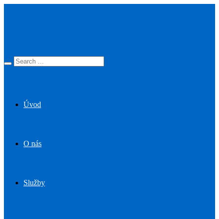
Úvod
O nás
Služby