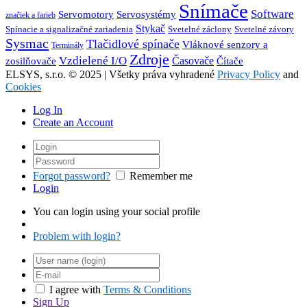
Snímače
Software
Servosystémy
Servomotory
značiek a farieb
Stykač
Spínacie a signalizačné zariadenia
Svetelné záclony
Svetelné závory
Sysmac
Tlačidlové spínače
Vláknové senzory a
Terminály
Zdroje
Vzdielené I/O
Časovače
Čítače
zosilňovače
ELSYS, s.r.o. © 2025 | Všetky práva vyhradené
Privacy Policy
and
Cookies
Log In
Create an Account
Forgot password?
Remember me
Login
You can login using your social profile
Problem with login?
I agree with
Terms & Conditions
Sign Up