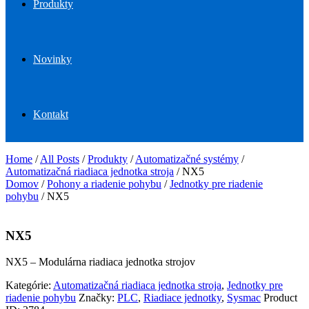
Produkty
Novinky
Kontakt
Home
/
All Posts
/
Produkty
/
Automatizačné systémy
/
Automatizačná riadiaca jednotka stroja
/
NX5
Domov
/
Pohony a riadenie pohybu
/
Jednotky pre riadenie
pohybu
/ NX5
NX5
NX5 – Modulárna riadiaca jednotka strojov
Kategórie:
Automatizačná riadiaca jednotka stroja
,
Jednotky pre
riadenie pohybu
Značky:
PLC
,
Riadiace jednotky
,
Sysmac
Product