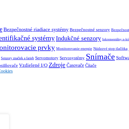
e
Bezpečnostné riadiace systémy
Bezpečnostné senzory
Bezpečnost
entifikačné systémy
Indukčné senzory
Inkrementálny n-kó
nitorovacie prvky
Monitorovanie energie
Núdzové stop tlačítka
Snímače
Softw
Servosystémy
Servomotory
Senzory značiek a farieb
Zdroje
Vzdielené I/O
Časovače
Čítače
osilňovače
ookies