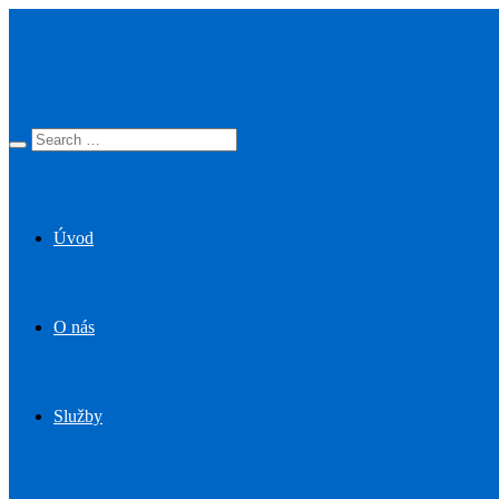
Úvod
O nás
Služby