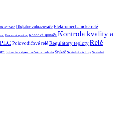
Elektromechanické relé
Digitálne zobrazovače
né spínače
Kontrola kvality a
Koncové spínače
der
Kamerové systémy
Relé
PLC
Regulátory teploty
Polovodičové relé
are
Stykač
Spínacie a signalizačné zariadenia
Svetelné záclony
Svetelné