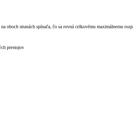
a oboch stranách spínača, čo sa rovná celkovému maximálnemu rozpät
ých prestojov