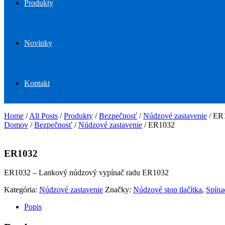
Produkty
Novinky
Kontakt
Home
/
All Posts
/
Produkty
/
Bezpečnosť
/
Núdzové zastavenie
/
ER
Domov
/
Bezpečnosť
/
Núdzové zastavenie
/ ER1032
ER1032
ER1032 – Lankový núdzový vypínač radu ER1032
Kategória:
Núdzové zastavenie
Značky:
Núdzové stop tlačítka
,
Spínac
Popis