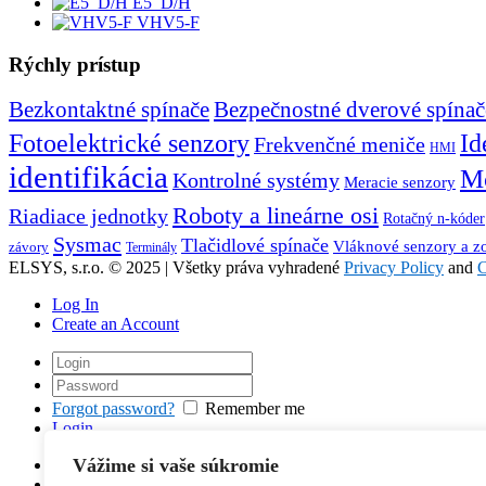
E5_D/H
VHV5-F
Rýchly prístup
Bezkontaktné spínače
Bezpečnostné dverové spínač
Id
Fotoelektrické senzory
Frekvenčné meniče
HMI
identifikácia
Mo
Kontrolné systémy
Meracie senzory
Roboty a lineárne osi
Riadiace jednotky
Rotačný n-kóder
Sysmac
Tlačidlové spínače
Vláknové senzory a z
závory
Terminály
ELSYS, s.r.o. © 2025 | Všetky práva vyhradené
Privacy Policy
and
C
Log In
Create an Account
Forgot password?
Remember me
Login
Vážime si vaše súkromie
You can login using your social profile