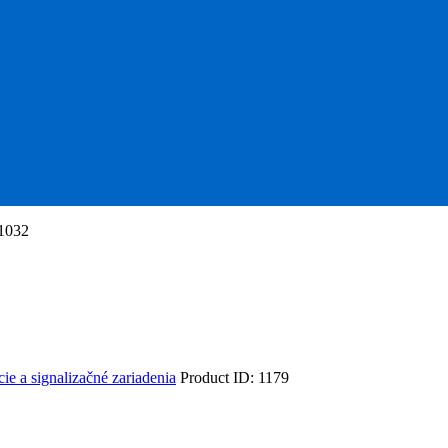
1032
ie a signalizačné zariadenia
Product ID:
1179