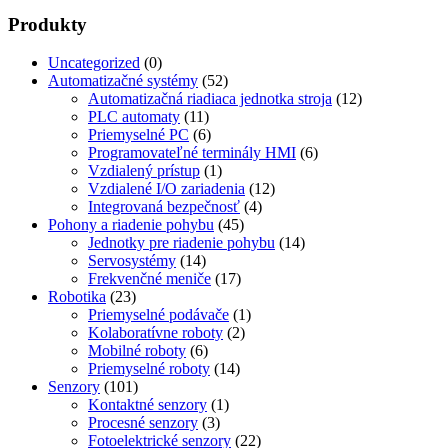
Produkty
Uncategorized
(0)
Automatizačné systémy
(52)
Automatizačná riadiaca jednotka stroja
(12)
PLC automaty
(11)
Priemyselné PC
(6)
Programovateľné terminály HMI
(6)
Vzdialený prístup
(1)
Vzdialené I/O zariadenia
(12)
Integrovaná bezpečnosť
(4)
Pohony a riadenie pohybu
(45)
Jednotky pre riadenie pohybu
(14)
Servosystémy
(14)
Frekvenčné meniče
(17)
Robotika
(23)
Priemyselné podávače
(1)
Kolaboratívne roboty
(2)
Mobilné roboty
(6)
Priemyselné roboty
(14)
Senzory
(101)
Kontaktné senzory
(1)
Procesné senzory
(3)
Fotoelektrické senzory
(22)