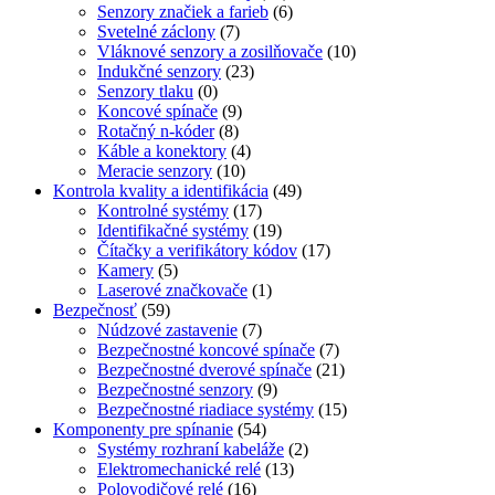
Senzory značiek a farieb
(6)
Svetelné záclony
(7)
Vláknové senzory a zosilňovače
(10)
Indukčné senzory
(23)
Senzory tlaku
(0)
Koncové spínače
(9)
Rotačný n-kóder
(8)
Káble a konektory
(4)
Meracie senzory
(10)
Kontrola kvality a identifikácia
(49)
Kontrolné systémy
(17)
Identifikačné systémy
(19)
Čítačky a verifikátory kódov
(17)
Kamery
(5)
Laserové značkovače
(1)
Bezpečnosť
(59)
Núdzové zastavenie
(7)
Bezpečnostné koncové spínače
(7)
Bezpečnostné dverové spínače
(21)
Bezpečnostné senzory
(9)
Bezpečnostné riadiace systémy
(15)
Komponenty pre spínanie
(54)
Systémy rozhraní kabeláže
(2)
Elektromechanické relé
(13)
Polovodičové relé
(16)