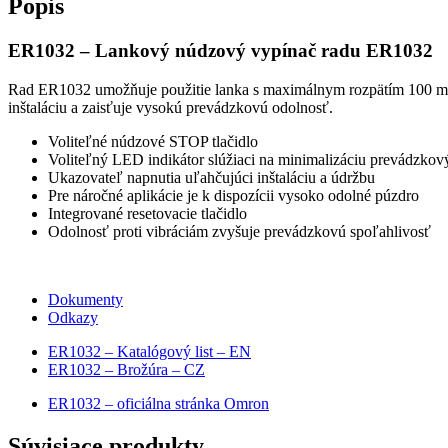
Popis
ER1032 – Lankový núdzový vypínač radu ER1032
Rad ER1032 umožňuje použitie lanka s maximálnym rozpätím 100 m n
inštaláciu a zaisťuje vysokú prevádzkovú odolnosť.
Voliteľné núdzové STOP tlačidlo
Voliteľný LED indikátor slúžiaci na minimalizáciu prevádzkov
Ukazovateľ napnutia uľahčujúci inštaláciu a údržbu
Pre náročné aplikácie je k dispozícii vysoko odolné púzdro
Integrované resetovacie tlačidlo
Odolnosť proti vibráciám zvyšuje prevádzkovú spoľahlivosť
Dokumenty
Odkazy
ER1032 – Katalógový list – EN
ER1032 – Brožúra – CZ
ER1032 – oficiálna stránka Omron
Súvisiace produkty