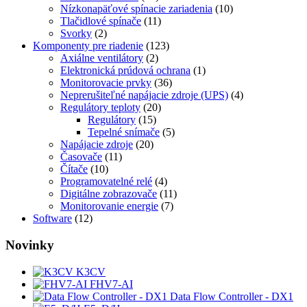
Nízkonapäťové spínacie zariadenia
(10)
Tlačidlové spínače
(11)
Svorky
(2)
Komponenty pre riadenie
(123)
Axiálne ventilátory
(2)
Elektronická prúdová ochrana
(1)
Monitorovacie prvky
(36)
Neprerušiteľné napájacie zdroje (UPS)
(4)
Regulátory teploty
(20)
Regulátory
(15)
Tepelné snímače
(5)
Napájacie zdroje
(20)
Časovače
(11)
Čítače
(10)
Programovatelné relé
(4)
Digitálne zobrazovače
(11)
Monitorovanie energie
(7)
Software
(12)
Novinky
K3CV
FHV7-AI
Data Flow Controller - DX1