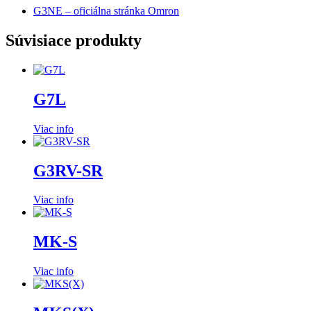
G3NE – oficiálna stránka Omron
Súvisiace produkty
G7L
Viac info
G3RV-SR
Viac info
MK-S
Viac info