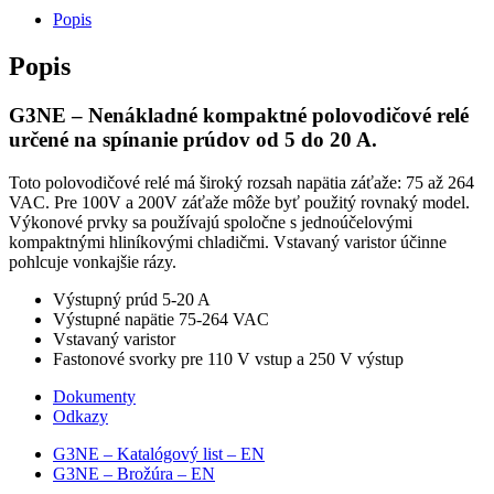
Popis
Popis
G3NE – Nenákladné kompaktné polovodičové relé
určené na spínanie prúdov od 5 do 20 A.
Toto polovodičové relé má široký rozsah napätia záťaže: 75 až 264
VAC. Pre 100V a 200V záťaže môže byť použitý rovnaký model.
Výkonové prvky sa používajú spoločne s jednoúčelovými
kompaktnými hliníkovými chladičmi. Vstavaný varistor účinne
pohlcuje vonkajšie rázy.
Výstupný prúd 5-20 A
Výstupné napätie 75-264 VAC
Vstavaný varistor
Fastonové svorky pre 110 V vstup a 250 V výstup
Dokumenty
Odkazy
G3NE – Katalógový list – EN
G3NE – Brožúra – EN