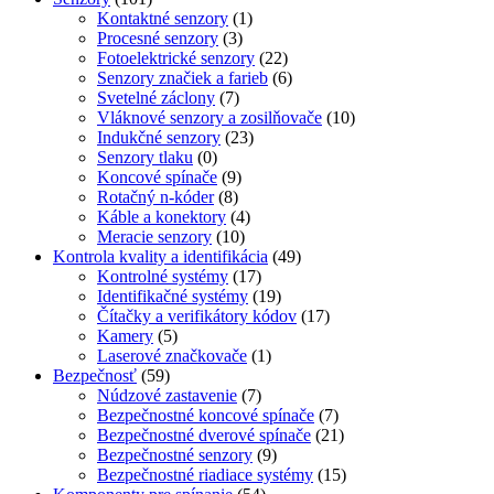
Kontaktné senzory
(1)
Procesné senzory
(3)
Fotoelektrické senzory
(22)
Senzory značiek a farieb
(6)
Svetelné záclony
(7)
Vláknové senzory a zosilňovače
(10)
Indukčné senzory
(23)
Senzory tlaku
(0)
Koncové spínače
(9)
Rotačný n-kóder
(8)
Káble a konektory
(4)
Meracie senzory
(10)
Kontrola kvality a identifikácia
(49)
Kontrolné systémy
(17)
Identifikačné systémy
(19)
Čítačky a verifikátory kódov
(17)
Kamery
(5)
Laserové značkovače
(1)
Bezpečnosť
(59)
Núdzové zastavenie
(7)
Bezpečnostné koncové spínače
(7)
Bezpečnostné dverové spínače
(21)
Bezpečnostné senzory
(9)
Bezpečnostné riadiace systémy
(15)