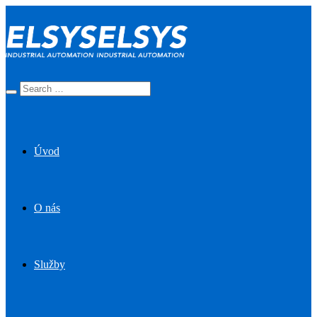
Úvod
O nás
Služby