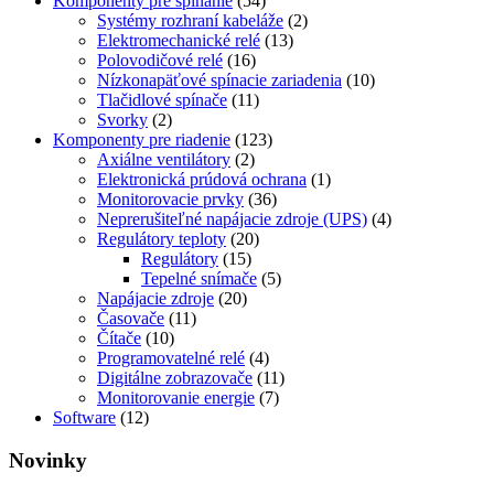
Komponenty pre spínanie
(54)
Systémy rozhraní kabeláže
(2)
Elektromechanické relé
(13)
Polovodičové relé
(16)
Nízkonapäťové spínacie zariadenia
(10)
Tlačidlové spínače
(11)
Svorky
(2)
Komponenty pre riadenie
(123)
Axiálne ventilátory
(2)
Elektronická prúdová ochrana
(1)
Monitorovacie prvky
(36)
Neprerušiteľné napájacie zdroje (UPS)
(4)
Regulátory teploty
(20)
Regulátory
(15)
Tepelné snímače
(5)
Napájacie zdroje
(20)
Časovače
(11)
Čítače
(10)
Programovatelné relé
(4)
Digitálne zobrazovače
(11)
Monitorovanie energie
(7)
Software
(12)
Novinky