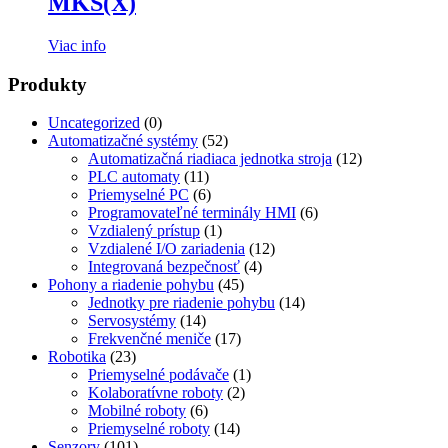
MKS(X)
Viac info
Produkty
Uncategorized
(0)
Automatizačné systémy
(52)
Automatizačná riadiaca jednotka stroja
(12)
PLC automaty
(11)
Priemyselné PC
(6)
Programovateľné terminály HMI
(6)
Vzdialený prístup
(1)
Vzdialené I/O zariadenia
(12)
Integrovaná bezpečnosť
(4)
Pohony a riadenie pohybu
(45)
Jednotky pre riadenie pohybu
(14)
Servosystémy
(14)
Frekvenčné meniče
(17)
Robotika
(23)
Priemyselné podávače
(1)
Kolaboratívne roboty
(2)
Mobilné roboty
(6)
Priemyselné roboty
(14)
Senzory
(101)