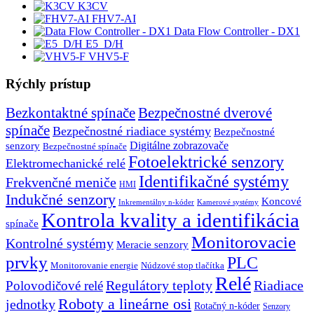
K3CV
FHV7-AI
Data Flow Controller - DX1
E5_D/H
VHV5-F
Rýchly prístup
Bezkontaktné spínače
Bezpečnostné dverové
spínače
Bezpečnostné riadiace systémy
Bezpečnostné
senzory
Digitálne zobrazovače
Bezpečnostné spínače
Fotoelektrické senzory
Elektromechanické relé
Identifikačné systémy
Frekvenčné meniče
HMI
Indukčné senzory
Koncové
Inkrementálny n-kóder
Kamerové systémy
Kontrola kvality a identifikácia
spínače
Monitorovacie
Kontrolné systémy
Meracie senzory
prvky
PLC
Monitorovanie energie
Núdzové stop tlačítka
Relé
Regulátory teploty
Riadiace
Polovodičové relé
Roboty a lineárne osi
jednotky
Rotačný n-kóder
Senzory