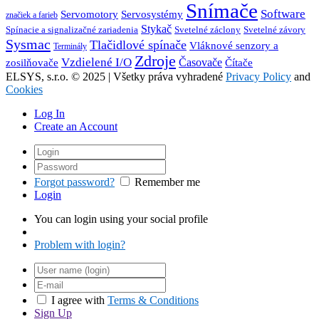
Snímače
Software
Servosystémy
Servomotory
značiek a farieb
Stykač
Spínacie a signalizačné zariadenia
Svetelné záclony
Svetelné závory
Sysmac
Tlačidlové spínače
Vláknové senzory a
Terminály
Zdroje
Vzdielené I/O
Časovače
Čítače
zosilňovače
ELSYS, s.r.o. © 2025 | Všetky práva vyhradené
Privacy Policy
and
Cookies
Log In
Create an Account
Forgot password?
Remember me
Login
You can login using your social profile
Problem with login?
I agree with
Terms & Conditions
Sign Up