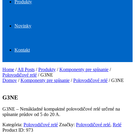
Produkty
Novinky
Kontakt
Home
/
All Posts
/
Produkty
/
Komponenty pre spínanie
/
Polovodičové relé
/
G3NE
Domov
/
Komponenty pre spínanie
/
Polovodičové relé
/ G3NE
G3NE
G3NE – Nenákladné kompaktné polovodičové relé určené na
spínanie prúdov od 5 do 20 A.
Kategória:
Polovodičové relé
Značky:
Polovodičové relé
,
Relé
Product ID:
973