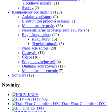
Tlačidlové spínače
(11)
Svorky
(2)
Komponenty pre riadenie
(123)
Axiálne ventilátory
(2)
Elektronická prúdová ochrana
(1)
Monitorovacie prvky
(36)
Neprerušiteľné napájacie zdroje (UPS)
(4)
Regulátory teploty
(20)
Regulátory
(15)
Tepelné snímače
(5)
Napájacie zdroje
(20)
Časovače
(11)
Čítače
(10)
Programovatelné relé
(4)
Digitálne zobrazovače
(11)
Monitorovanie energie
(7)
Software
(12)
Novinky
K3CV
FHV7-AI
Data Flow Controller - DX1
E5_D/H