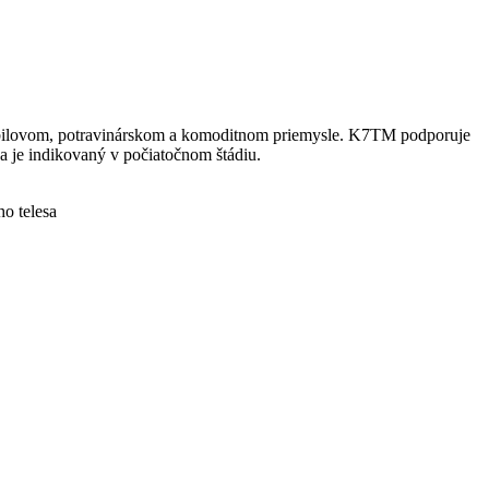
mobilovom, potravinárskom a komoditnom priemysle. K7TM podporuje
a je indikovaný v počiatočnom štádiu.
o telesa