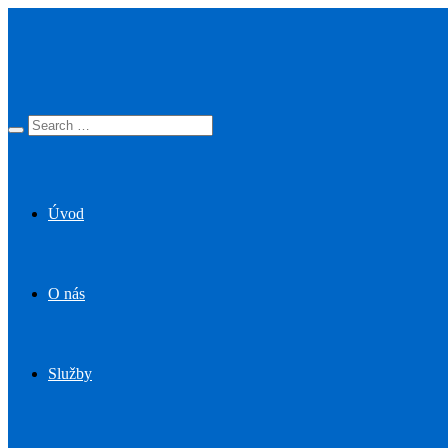
Úvod
O nás
Služby