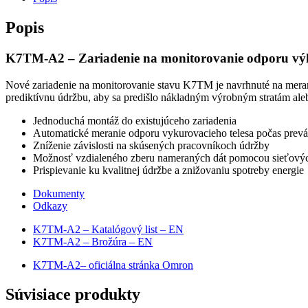
Popis
K7TM-A2 – Zariadenie na monitorovanie odporu výh
Nové zariadenie na monitorovanie stavu K7TM je navrhnuté na mera
prediktívnu údržbu, aby sa predišlo nákladným výrobným stratám ale
Jednoduchá montáž do existujúceho zariadenia
Automatické meranie odporu vykurovacieho telesa počas prevád
Zníženie závislosti na skúsených pracovníkoch údržby
Možnosť vzdialeného zberu nameraných dát pomocou sieťovýc
Prispievanie ku kvalitnej údržbe a znižovaniu spotreby energie
Dokumenty
Odkazy
K7TM-A2 – Katalógový list – EN
K7TM-A2 – Brožúra – EN
K7TM-A2– oficiálna stránka Omron
Súvisiace produkty