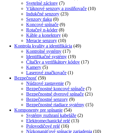
Svetelné záclony
(7)
Vláknové senzory a zosilňovače
(10)
Indukčné senzory
(23)
Senzory tlaku
(0)
Koncové spínače
(9)
Rotačný n-kóder
(8)
Káble a konektory
(4)
Meracie senzory
(10)
Kontrola kvality a identifikácia
(49)
Kontrolné systémy
(17)
Identifikačné systémy
(19)
Čítačky a verifikátory kódov
(17)
Kamery
(5)
Laserové značkovače
(1)
Bezpečnosť
(59)
Núdzové zastavenie
(7)
Bezpečnostné koncové spínače
(7)
Bezpečnostné dverové spínače
(21)
Bezpečnostné senzory
(9)
Bezpečnostné riadiace systémy
(15)
Komponenty pre spínanie
(54)
Systémy rozhraní kabeláže
(2)
Elektromechanické relé
(13)
Polovodičové relé
(16)
Nízkonapäťové spínacie zariadenia
(10)