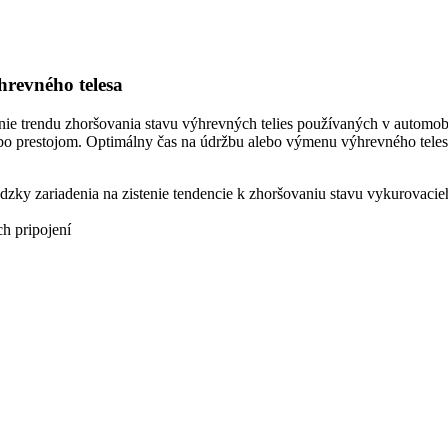
revného telesa
nie trendu zhoršovania stavu výhrevných telies používaných v auto
bo prestojom. Optimálny čas na údržbu alebo výmenu výhrevného teles
zky zariadenia na zistenie tendencie k zhoršovaniu stavu vykurovacieh
h pripojení