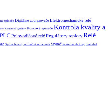
Elektromechanické relé
Digitálne zobrazovače
né spínače
Kontrola kvality a
Koncové spínače
der
Kamerové systémy
Relé
PLC
Regulátory teploty
Polovodičové relé
are
Stykač
Spínacie a signalizačné zariadenia
Svetelné záclony
Svetelné