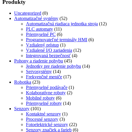
Produkty
Uncategorized
(0)
Automatizačné systémy
(52)
Automatizačná riadiaca jednotka stroja
(12)
PLC automaty
(11)
Priemyselné PC
(6)
Programovateľné terminály HMI
(6)
Vzdialený prístup
(1)
Vzdialené I/O zariadenia
(12)
Integrovaná bezpečnosť
(4)
Pohony a riadenie pohybu
(45)
Jednotky pre riadenie pohybu
(14)
Servosystémy
(14)
Frekvenčné meniče
(17)
Robotika
(23)
Priemyselné podávače
(1)
Kolaboratívne roboty
(2)
Mobilné roboty
(6)
Priemyselné roboty
(14)
Senzory
(101)
Kontaktné senzory
(1)
Procesné senzory
(3)
Fotoelektrické senzory
(22)
Senzory značiek a farieb
(6)