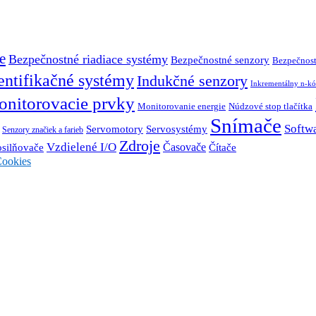
e
Bezpečnostné riadiace systémy
Bezpečnostné senzory
Bezpečnost
entifikačné systémy
Indukčné senzory
Inkrementálny n-kó
nitorovacie prvky
Monitorovanie energie
Núdzové stop tlačítka
Snímače
Softw
Servosystémy
Servomotory
Senzory značiek a farieb
Zdroje
Vzdielené I/O
Časovače
Čítače
osilňovače
ookies