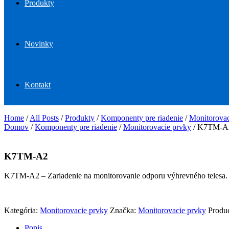
Produkty
Novinky
Kontakt
Home
/
All Posts
/
Produkty
/
Komponenty pre riadenie
/
Monitorovac
Domov
/
Komponenty pre riadenie
/
Monitorovacie prvky
/ K7TM-A
K7TM-A2
K7TM-A2 – Zariadenie na monitorovanie odporu výhrevného telesa.
Kategória:
Monitorovacie prvky
Značka:
Monitorovacie prvky
Produ
Popis