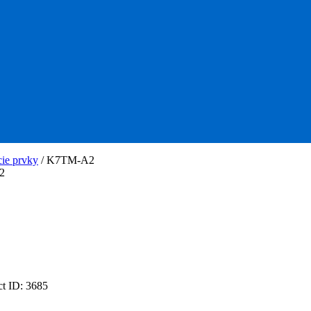
ie prvky
/
K7TM-A2
2
ct ID:
3685