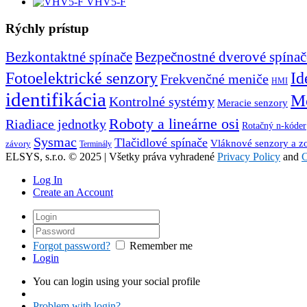
VHV5-F
Rýchly prístup
Bezkontaktné spínače
Bezpečnostné dverové spínač
Id
Fotoelektrické senzory
Frekvenčné meniče
HMI
identifikácia
Mo
Kontrolné systémy
Meracie senzory
Roboty a lineárne osi
Riadiace jednotky
Rotačný n-kóder
Sysmac
Tlačidlové spínače
Vláknové senzory a z
závory
Terminály
ELSYS, s.r.o. © 2025 | Všetky práva vyhradené
Privacy Policy
and
C
Log In
Create an Account
Forgot password?
Remember me
Login
You can login using your social profile
Problem with login?