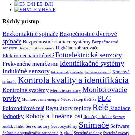
E5_D/H
VHV5-F
Rýchly prístup
Bezkontaktné spínače
Bezpečnostné dverové
spínače
Bezpečnostné riadiace systémy
Bezpečnostné
senzory
Digitálne zobrazovače
Bezpečnostné spínače
Fotoelektrické senzory
Elektromechanické relé
Identifikačné systémy
Frekvenčné meniče
HMI
Indukčné senzory
Koncové
Inkrementálny n-kóder
Kamerové systémy
Kontrola kvality a identifikácia
spínače
Monitorovacie
Kontrolné systémy
Meracie senzory
prvky
PLC
Monitorovanie energie
Núdzové stop tlačítka
Relé
Regulátory teploty
Riadiace
Polovodičové relé
Roboty a lineárne osi
jednotky
Rotačný n-kóder
Senzory
Snímače
Software
Servosystémy
Servomotory
značiek a farieb
Stykač
Spínacie a signalizačné zariadenia
Svetelné záclony
Svetelné závory