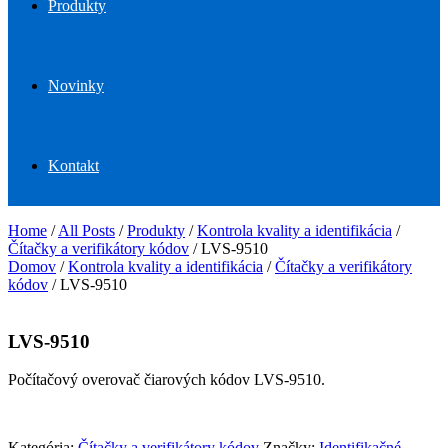
Produkty
Novinky
Kontakt
Home
/
All Posts
/
Produkty
/
Kontrola kvality a identifikácia
/
Čítačky a verifikátory kódov
/
LVS-9510
Domov
/
Kontrola kvality a identifikácia
/
Čítačky a verifikátory
kódov
/ LVS-9510
LVS-9510
Počítačový overovač čiarových kódov LVS-9510.
Kategória:
Čítačky a verifikátory kódov
Značky:
Identifikačné