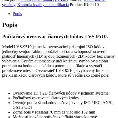
systémy
,
Kontrola kvality a identifikácia
Product ID:
2210
Popis
Popis
Počítačový overovač čiarových kódov LVS-9510.
Model LVS-9510 je medzi overovacími prístrojmi ISO kódov
jedinečný svojou ľahkou použiteľnosťou a schopnosťou overiť
platnosť lineárnych (1D) aj dvojrozmerných (2D) kódov bez zmeny
vybavenia.
Systém automaticky určí knižnicu symbolov a clonu
potrebnú na hodnotenie kódu a potom identifikuje a vyznačí
problémové miesta.
Overovateľ LVS-9510 je vybavený funkciou
pre klasifikáciu čiarových kódov, ktoré sú väčšie ako zorné pole.
Overovanie 1D a 2D čiarových kódov v jedinom systéme
Počítačový overovateľ čiarových kódov
Overuje podľa štandardov tlačovej kvality ISO / IEC, ANSI,
GS1 a UDI
Zorné pole v rozsahu 76 mm až viac ako 152 mm
Možnosti inovácie softvéru zahŕňajú viacsektorové