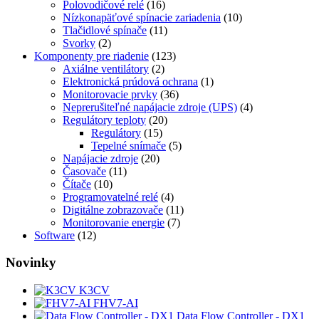
Polovodičové relé
(16)
Nízkonapäťové spínacie zariadenia
(10)
Tlačidlové spínače
(11)
Svorky
(2)
Komponenty pre riadenie
(123)
Axiálne ventilátory
(2)
Elektronická prúdová ochrana
(1)
Monitorovacie prvky
(36)
Neprerušiteľné napájacie zdroje (UPS)
(4)
Regulátory teploty
(20)
Regulátory
(15)
Tepelné snímače
(5)
Napájacie zdroje
(20)
Časovače
(11)
Čítače
(10)
Programovatelné relé
(4)
Digitálne zobrazovače
(11)
Monitorovanie energie
(7)
Software
(12)
Novinky
K3CV
FHV7-AI
Data Flow Controller - DX1