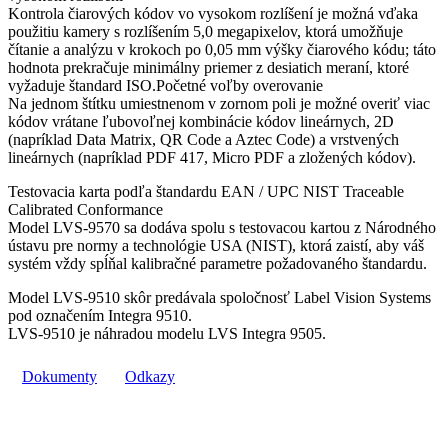
Kontrola čiarových kódov vo vysokom rozlíšení je možná vďaka
použitiu kamery s rozlíšením 5,0 megapixelov, ktorá umožňuje
čítanie a analýzu v krokoch po 0,05 mm výšky čiarového kódu;
táto
hodnota prekračuje minimálny priemer z desiatich meraní, ktoré
vyžaduje štandard ISO.
Početné voľby overovanie
Na jednom štítku umiestnenom v zornom poli je možné overiť viac
kódov vrátane ľubovoľnej kombinácie kódov lineárnych, 2D
(napríklad Data Matrix, QR Code a Aztec Code) a vrstvených
lineárnych (napríklad PDF 417, Micro PDF a zložených kódov).
Testovacia karta podľa štandardu EAN / UPC NIST Traceable
Calibrated Conformance
Model LVS-9570 sa dodáva spolu s testovacou kartou z Národného
ústavu pre normy a technológie USA (NIST), ktorá zaistí, aby váš
systém vždy spĺňal kalibračné parametre požadovaného štandardu.
Model LVS-9510 skôr predávala spoločnosť Label Vision Systems
pod označením Integra 9510.
LVS-9510 je náhradou modelu LVS Integra 9505.
Dokumenty
Odkazy