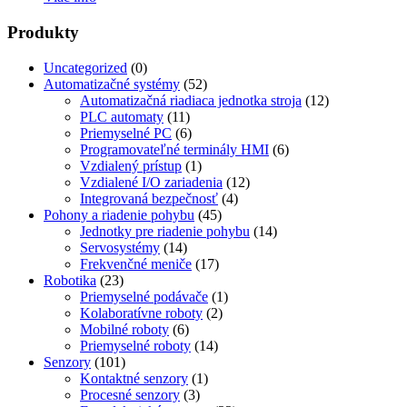
Produkty
Uncategorized
(0)
Automatizačné systémy
(52)
Automatizačná riadiaca jednotka stroja
(12)
PLC automaty
(11)
Priemyselné PC
(6)
Programovateľné terminály HMI
(6)
Vzdialený prístup
(1)
Vzdialené I/O zariadenia
(12)
Integrovaná bezpečnosť
(4)
Pohony a riadenie pohybu
(45)
Jednotky pre riadenie pohybu
(14)
Servosystémy
(14)
Frekvenčné meniče
(17)
Robotika
(23)
Priemyselné podávače
(1)
Kolaboratívne roboty
(2)
Mobilné roboty
(6)
Priemyselné roboty
(14)
Senzory
(101)
Kontaktné senzory
(1)
Procesné senzory
(3)