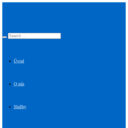
Úvod
O nás
Služby