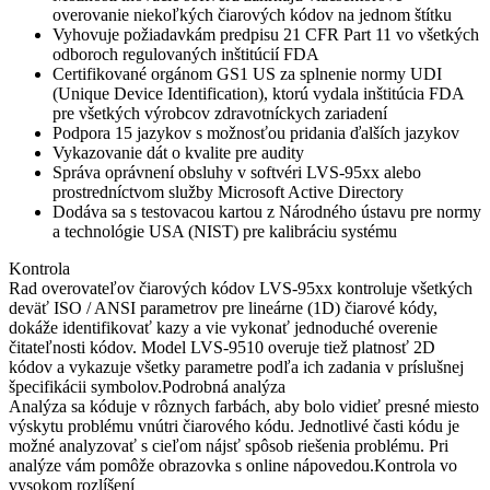
overovanie niekoľkých čiarových kódov na jednom štítku
Vyhovuje požiadavkám predpisu 21 CFR Part 11 vo všetkých
odboroch regulovaných inštitúcií FDA
Certifikované orgánom GS1 US za splnenie normy UDI
(Unique Device Identification), ktorú vydala inštitúcia FDA
pre všetkých výrobcov zdravotníckych zariadení
Podpora 15 jazykov s možnosťou pridania ďalších jazykov
Vykazovanie dát o kvalite pre audity
Správa oprávnení obsluhy v softvéri LVS-95xx alebo
prostredníctvom služby Microsoft Active Directory
Dodáva sa s testovacou kartou z Národného ústavu pre normy
a technológie USA (NIST) pre kalibráciu systému
K
ontrola
Rad overovateľov čiarových kódov LVS-95xx kontroluje všetkých
deväť ISO / ANSI parametrov pre lineárne (1D) čiarové kódy,
dokáže identifikovať kazy a vie vykonať jednoduché overenie
čitateľnosti kódov.
Model LVS-9510 overuje tiež platnosť 2D
kódov a vykazuje všetky parametre podľa ich zadania v príslušnej
špecifikácii symbolov.
Podrobná analýza
Analýza sa kóduje v rôznych farbách, aby bolo vidieť presné miesto
výskytu problému vnútri čiarového kódu.
Jednotlivé časti kódu je
možné analyzovať s cieľom nájsť spôsob riešenia problému.
Pri
analýze vám pomôže obrazovka s online nápovedou.
Kontrola vo
vysokom rozlíšení