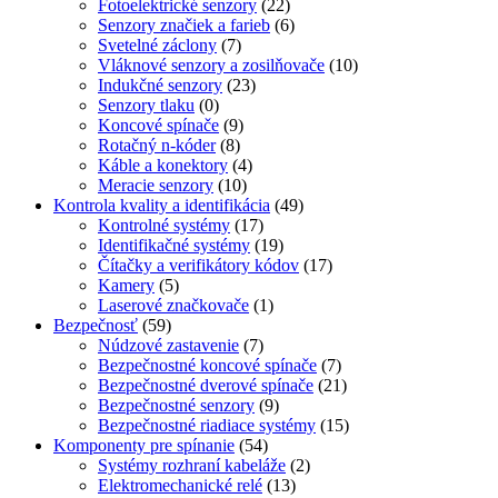
Fotoelektrické senzory
(22)
Senzory značiek a farieb
(6)
Svetelné záclony
(7)
Vláknové senzory a zosilňovače
(10)
Indukčné senzory
(23)
Senzory tlaku
(0)
Koncové spínače
(9)
Rotačný n-kóder
(8)
Káble a konektory
(4)
Meracie senzory
(10)
Kontrola kvality a identifikácia
(49)
Kontrolné systémy
(17)
Identifikačné systémy
(19)
Čítačky a verifikátory kódov
(17)
Kamery
(5)
Laserové značkovače
(1)
Bezpečnosť
(59)
Núdzové zastavenie
(7)
Bezpečnostné koncové spínače
(7)
Bezpečnostné dverové spínače
(21)
Bezpečnostné senzory
(9)
Bezpečnostné riadiace systémy
(15)
Komponenty pre spínanie
(54)
Systémy rozhraní kabeláže
(2)
Elektromechanické relé
(13)