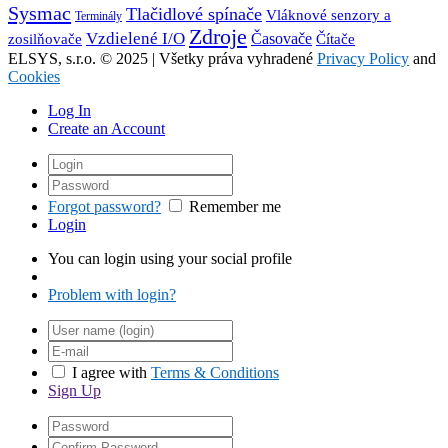
Sysmac
Tlačidlové spínače
Vláknové senzory a
Terminály
Zdroje
Vzdielené I/O
Časovače
Čítače
zosilňovače
ELSYS, s.r.o. © 2025 | Všetky práva vyhradené
Privacy Policy
and
Cookies
Log In
Create an Account
Forgot password?
Remember me
Login
You can login using your social profile
Problem with login?
I agree with
Terms & Conditions
Sign Up