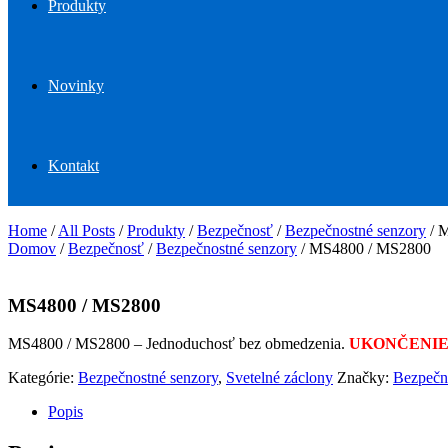
Produkty
Novinky
Kontakt
Home
/
All Posts
/
Produkty
/
Bezpečnosť
/
Bezpečnostné senzory
/
M
Domov
/
Bezpečnosť
/
Bezpečnostné senzory
/ MS4800 / MS2800
MS4800 / MS2800
MS4800 / MS2800 – Jednoduchosť bez obmedzenia.
UKONČENIE
Kategórie:
Bezpečnostné senzory
,
Svetelné záclony
Značky:
Bezpečn
Popis