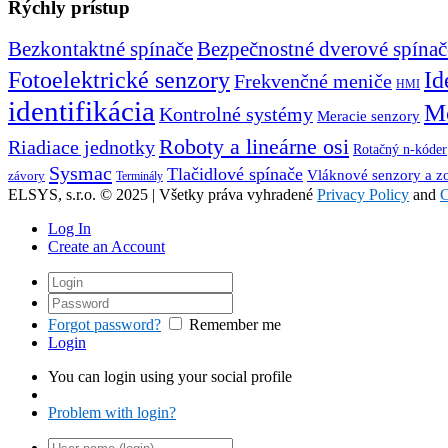
Rýchly prístup
Bezkontaktné spínače
Bezpečnostné dverové spínač
Id
Fotoelektrické senzory
Frekvenčné meniče
HMI
identifikácia
Mo
Kontrolné systémy
Meracie senzory
Roboty a lineárne osi
Riadiace jednotky
Rotačný n-kóder
Sysmac
Tlačidlové spínače
Vláknové senzory a z
závory
Terminály
ELSYS, s.r.o. © 2025 | Všetky práva vyhradené
Privacy Policy
and
C
Log In
Create an Account
Forgot password?
Remember me
Login
You can login using your social profile
Problem with login?