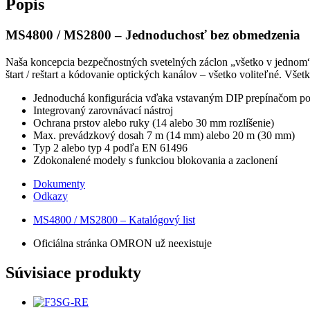
Popis
MS4800 / MS2800 – Jednoduchosť bez obmedzenia
Naša koncepcia bezpečnostných svetelných záclon „všetko v jednom“ 
štart / reštart a kódovanie optických kanálov – všetko voliteľné. Vše
Jednoduchá konfigurácia vďaka vstavaným DIP prepínačom p
Integrovaný zarovnávací nástroj
Ochrana prstov alebo ruky (14 alebo 30 mm rozlíšenie)
Max. prevádzkový dosah 7 m (14 mm) alebo 20 m (30 mm)
Typ 2 alebo typ 4 podľa EN 61496
Zdokonalené modely s funkciou blokovania a zaclonení
Dokumenty
Odkazy
MS4800 / MS2800 – Katalógový list
Oficiálna stránka OMRON už neexistuje
Súvisiace produkty