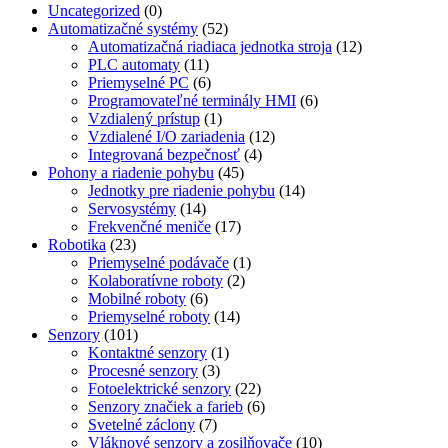
Uncategorized
(0)
Automatizačné systémy
(52)
Automatizačná riadiaca jednotka stroja
(12)
PLC automaty
(11)
Priemyselné PC
(6)
Programovateľné terminály HMI
(6)
Vzdialený prístup
(1)
Vzdialené I/O zariadenia
(12)
Integrovaná bezpečnosť
(4)
Pohony a riadenie pohybu
(45)
Jednotky pre riadenie pohybu
(14)
Servosystémy
(14)
Frekvenčné meniče
(17)
Robotika
(23)
Priemyselné podávače
(1)
Kolaboratívne roboty
(2)
Mobilné roboty
(6)
Priemyselné roboty
(14)
Senzory
(101)
Kontaktné senzory
(1)
Procesné senzory
(3)
Fotoelektrické senzory
(22)
Senzory značiek a farieb
(6)
Svetelné záclony
(7)
Vláknové senzory a zosilňovače
(10)