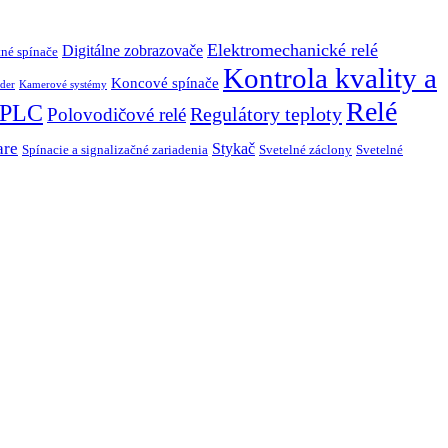
Elektromechanické relé
Digitálne zobrazovače
né spínače
Kontrola kvality a
Koncové spínače
der
Kamerové systémy
Relé
PLC
Regulátory teploty
Polovodičové relé
are
Stykač
Spínacie a signalizačné zariadenia
Svetelné záclony
Svetelné