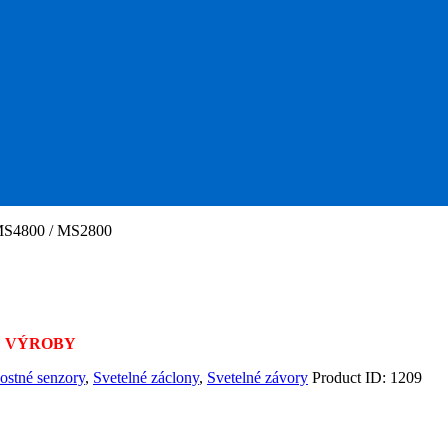
S4800 / MS2800
 VÝROBY
ostné senzory
,
Svetelné záclony
,
Svetelné závory
Product ID:
1209