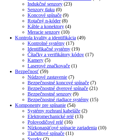
Indukčné senzory
(23)
Senzory tlaku
(0)
Koncové spínače
(9)
Rotačný n-kóder
(8)
Káble a konektory
(4)
Meracie senzory
(10)
Kontrola kvality a identifikácia
(49)
Kontrolné systémy
(17)
Identifikačné systémy
(19)
Čítačky a verifikátory kódov
(17)
Kamery
(5)
Laserové značkovače
(1)
Bezpečnosť
(59)
Núdzové zastavenie
(7)
Bezpečnostné koncové spínače
(7)
Bezpečnostné dverové spínače
(21)
Bezpečnostné senzory
(9)
Bezpečnostné riadiace systémy
(15)
Komponenty pre spínanie
(54)
Systémy rozhraní kabeláže
(2)
Elektromechanické relé
(13)
Polovodičové relé
(16)
Nízkonapäťové spínacie zariadenia
(10)
Tlačidlové spínače
(11)
Svorky
(2)