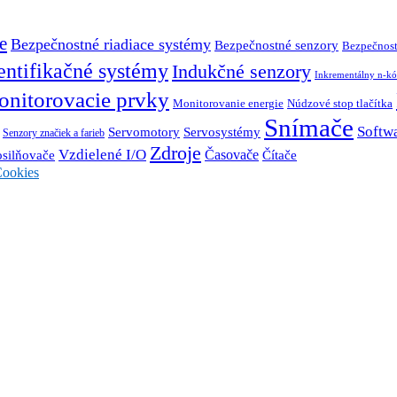
e
Bezpečnostné riadiace systémy
Bezpečnostné senzory
Bezpečnost
entifikačné systémy
Indukčné senzory
Inkrementálny n-kó
nitorovacie prvky
Monitorovanie energie
Núdzové stop tlačítka
Snímače
Softw
Servosystémy
Servomotory
Senzory značiek a farieb
Zdroje
Vzdielené I/O
Časovače
Čítače
osilňovače
ookies