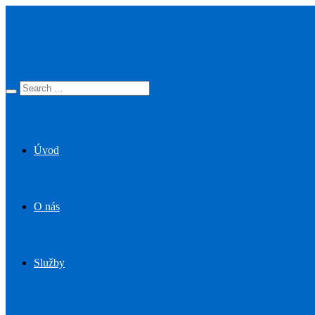
Úvod
O nás
Služby