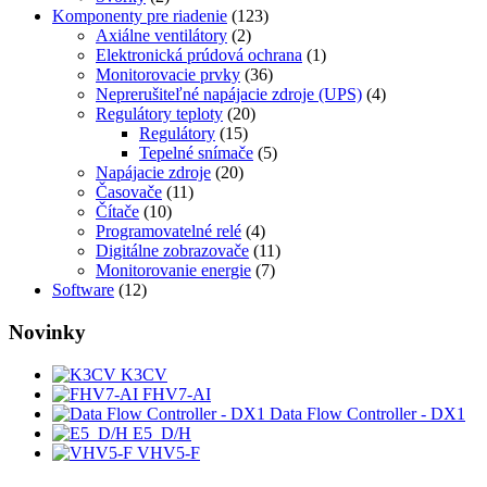
Komponenty pre riadenie
(123)
Axiálne ventilátory
(2)
Elektronická prúdová ochrana
(1)
Monitorovacie prvky
(36)
Neprerušiteľné napájacie zdroje (UPS)
(4)
Regulátory teploty
(20)
Regulátory
(15)
Tepelné snímače
(5)
Napájacie zdroje
(20)
Časovače
(11)
Čítače
(10)
Programovatelné relé
(4)
Digitálne zobrazovače
(11)
Monitorovanie energie
(7)
Software
(12)
Novinky
K3CV
FHV7-AI
Data Flow Controller - DX1
E5_D/H
VHV5-F