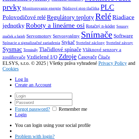
prvky
PLC
Monitorovanie energie
Núdzové stop tlačítka
Relé
Regulátory teploty
Riadiace
Polovodičové relé
Roboty a lineárne osi
jednotky
Rotačný n-kóder
Senzory
Snímače
Software
Servosystémy
Servomotory
značiek a farieb
Stykač
Spínacie a signalizačné zariadenia
Svetelné záclony
Svetelné závory
Sysmac
Tlačidlové spínače
Vláknové senzory a
Terminály
Zdroje
Vzdielené I/O
Časovače
Čítače
zosilňovače
ELSYS, s.r.o. © 2025 | Všetky práva vyhradené
Privacy Policy
and
Cookies
Log In
Create an Account
Forgot password?
Remember me
Login
You can login using your social profile
Problem with login?