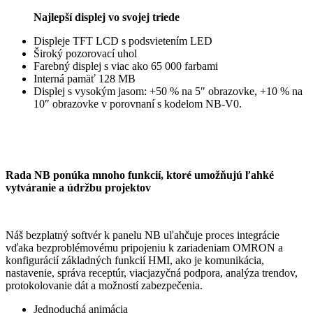
Najlepší displej vo svojej triede
Displeje TFT LCD s podsvietením LED
Široký pozorovací uhol
Farebný displej s viac ako 65 000 farbami
Interná pamäť 128 MB
Displej s vysokým jasom: +50 % na 5″ obrazovke, +10 % na
10″ obrazovke v porovnaní s kodelom NB-V0.
Rada NB ponúka mnoho funkcií, ktoré umožňujú ľahké
vytváranie a údržbu projektov
Náš bezplatný softvér k panelu NB uľahčuje proces integrácie
vďaka bezproblémovému pripojeniu k zariadeniam OMRON a
konfigurácií základných funkcií HMI, ako je komunikácia,
nastavenie, správa receptúr, viacjazyčná podpora, analýza trendov,
protokolovanie dát a možností zabezpečenia.
Jednoduchá animácia