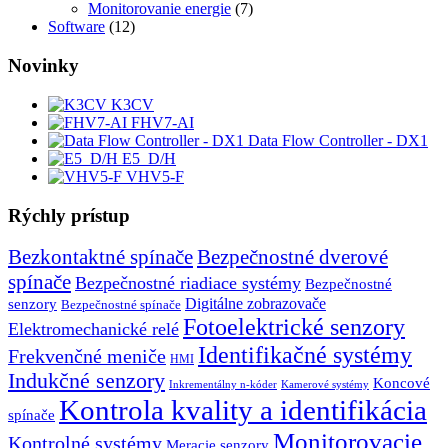
Monitorovanie energie
(7)
Software
(12)
Novinky
K3CV
FHV7-AI
Data Flow Controller - DX1
E5_D/H
VHV5-F
Rýchly prístup
Bezkontaktné spínače
Bezpečnostné dverové
spínače
Bezpečnostné riadiace systémy
Bezpečnostné
senzory
Digitálne zobrazovače
Bezpečnostné spínače
Fotoelektrické senzory
Elektromechanické relé
Identifikačné systémy
Frekvenčné meniče
HMI
Indukčné senzory
Koncové
Inkrementálny n-kóder
Kamerové systémy
Kontrola kvality a identifikácia
spínače
Monitorovacie
Kontrolné systémy
Meracie senzory