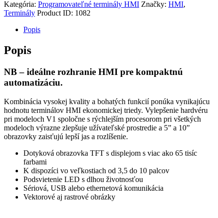
Kategória:
Programovateľné terminály HMI
Značky:
HMI
,
Terminály
Product ID:
1082
Popis
Popis
NB – ideálne rozhranie HMI pre kompaktnú
automatizáciu.
Kombinácia vysokej kvality a bohatých funkcií ponúka vynikajúcu
hodnotu terminálov HMI ekonomickej triedy. Vylepšenie hardvéru
pri modeloch V1 spoločne s rýchlejším procesorom pri všetkých
modeloch výrazne zlepšuje užívateľské prostredie a 5” a 10”
obrazovky zaisťujú lepší jas a rozlíšenie.
Dotyková obrazovka TFT s displejom s viac ako 65 tisíc
farbami
K dispozíci vo veľkostiach od 3,5 do 10 palcov
Podsvietenie LED s dlhou životnosťou
Sériová, USB alebo ethernetová komunikácia
Vektorové aj rastrové obrázky