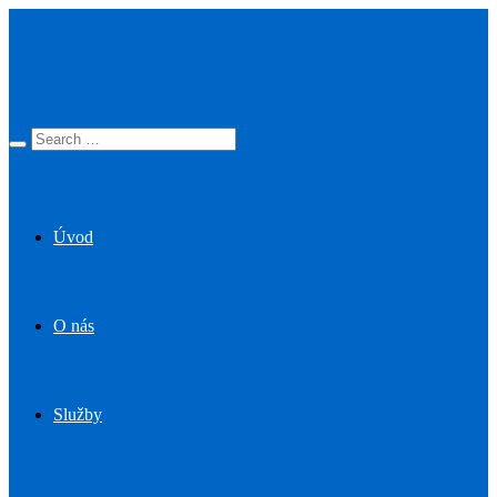
Úvod
O nás
Služby