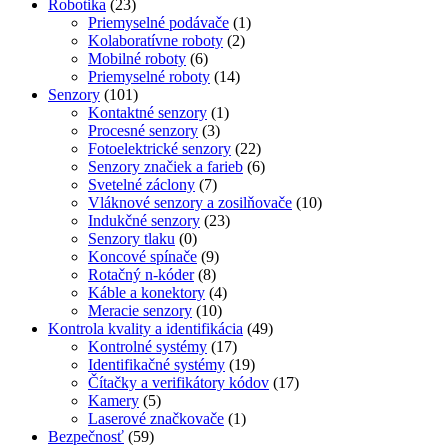
Robotika
(23)
Priemyselné podávače
(1)
Kolaboratívne roboty
(2)
Mobilné roboty
(6)
Priemyselné roboty
(14)
Senzory
(101)
Kontaktné senzory
(1)
Procesné senzory
(3)
Fotoelektrické senzory
(22)
Senzory značiek a farieb
(6)
Svetelné záclony
(7)
Vláknové senzory a zosilňovače
(10)
Indukčné senzory
(23)
Senzory tlaku
(0)
Koncové spínače
(9)
Rotačný n-kóder
(8)
Káble a konektory
(4)
Meracie senzory
(10)
Kontrola kvality a identifikácia
(49)
Kontrolné systémy
(17)
Identifikačné systémy
(19)
Čítačky a verifikátory kódov
(17)
Kamery
(5)
Laserové značkovače
(1)
Bezpečnosť
(59)