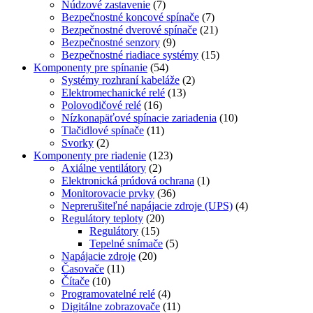
Núdzové zastavenie
(7)
Bezpečnostné koncové spínače
(7)
Bezpečnostné dverové spínače
(21)
Bezpečnostné senzory
(9)
Bezpečnostné riadiace systémy
(15)
Komponenty pre spínanie
(54)
Systémy rozhraní kabeláže
(2)
Elektromechanické relé
(13)
Polovodičové relé
(16)
Nízkonapäťové spínacie zariadenia
(10)
Tlačidlové spínače
(11)
Svorky
(2)
Komponenty pre riadenie
(123)
Axiálne ventilátory
(2)
Elektronická prúdová ochrana
(1)
Monitorovacie prvky
(36)
Neprerušiteľné napájacie zdroje (UPS)
(4)
Regulátory teploty
(20)
Regulátory
(15)
Tepelné snímače
(5)
Napájacie zdroje
(20)
Časovače
(11)
Čítače
(10)
Programovatelné relé
(4)
Digitálne zobrazovače
(11)