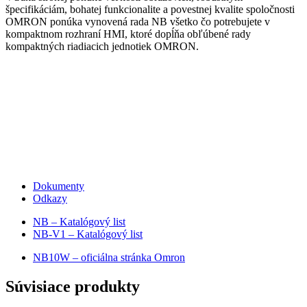
špecifikáciám, bohatej funkcionalite a povestnej kvalite spoločnosti
OMRON ponúka vynovená rada NB všetko čo potrebujete v
kompaktnom rozhraní HMI, ktoré dopĺňa obľúbené rady
kompaktných riadiacich jednotiek OMRON.
Dokumenty
Odkazy
NB – Katalógový list
NB-V1 – Katalógový list
NB10W – oficiálna stránka Omron
Súvisiace produkty