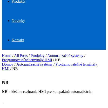
Produkty
Novinky
Kontakt
Home
/
All Posts
/
Produkty
/
Automatizačné systémy
/
Programovateľné terminály HMI
/
NB
Domov
/
Automatizačné systémy
/
Programovateľné terminály
HMI
/ NB
NB
NB – ideálne rozhranie HMI pre kompaktnú automatizáciu.
.