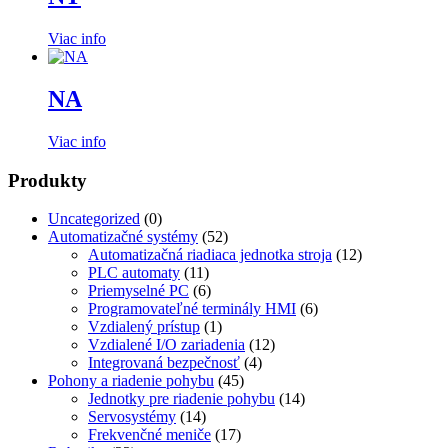
Viac info
NA
Viac info
Produkty
Uncategorized
(0)
Automatizačné systémy
(52)
Automatizačná riadiaca jednotka stroja
(12)
PLC automaty
(11)
Priemyselné PC
(6)
Programovateľné terminály HMI
(6)
Vzdialený prístup
(1)
Vzdialené I/O zariadenia
(12)
Integrovaná bezpečnosť
(4)
Pohony a riadenie pohybu
(45)
Jednotky pre riadenie pohybu
(14)
Servosystémy
(14)
Frekvenčné meniče
(17)