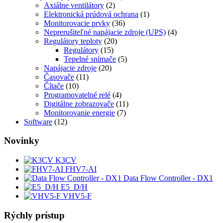
Axiálne ventilátory
(2)
Elektronická prúdová ochrana
(1)
Monitorovacie prvky
(36)
Neprerušiteľné napájacie zdroje (UPS)
(4)
Regulátory teploty
(20)
Regulátory
(15)
Tepelné snímače
(5)
Napájacie zdroje
(20)
Časovače
(11)
Čítače
(10)
Programovatelné relé
(4)
Digitálne zobrazovače
(11)
Monitorovanie energie
(7)
Software
(12)
Novinky
K3CV
FHV7-AI
Data Flow Controller - DX1
E5_D/H
VHV5-F
Rýchly prístup