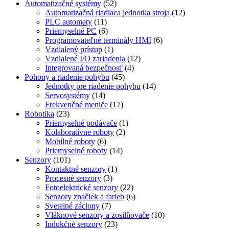
Automatizačné systémy
(52)
Automatizačná riadiaca jednotka stroja
(12)
PLC automaty
(11)
Priemyselné PC
(6)
Programovateľné terminály HMI
(6)
Vzdialený prístup
(1)
Vzdialené I/O zariadenia
(12)
Integrovaná bezpečnosť
(4)
Pohony a riadenie pohybu
(45)
Jednotky pre riadenie pohybu
(14)
Servosystémy
(14)
Frekvenčné meniče
(17)
Robotika
(23)
Priemyselné podávače
(1)
Kolaboratívne roboty
(2)
Mobilné roboty
(6)
Priemyselné roboty
(14)
Senzory
(101)
Kontaktné senzory
(1)
Procesné senzory
(3)
Fotoelektrické senzory
(22)
Senzory značiek a farieb
(6)
Svetelné záclony
(7)
Vláknové senzory a zosilňovače
(10)
Indukčné senzory
(23)