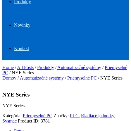
Produkty
Novinky
Kontakt
Home
/
All Posts
/
Produkty
/
Automatizačné systémy
/
Priemyselné
PC
/
NYE Series
Domov
/
Automatizačné systémy
/
Priemyselné PC
/ NYE Series
NYE Series
NYE Series
Kategória:
Priemyselné PC
Značky:
PLC
,
Riadiace jednotky
,
Sysmac
Product ID:
3781
Popis