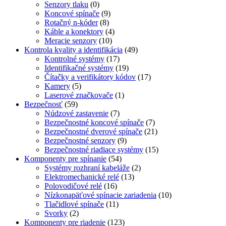
Senzory tlaku
(0)
Koncové spínače
(9)
Rotačný n-kóder
(8)
Káble a konektory
(4)
Meracie senzory
(10)
Kontrola kvality a identifikácia
(49)
Kontrolné systémy
(17)
Identifikačné systémy
(19)
Čítačky a verifikátory kódov
(17)
Kamery
(5)
Laserové značkovače
(1)
Bezpečnosť
(59)
Núdzové zastavenie
(7)
Bezpečnostné koncové spínače
(7)
Bezpečnostné dverové spínače
(21)
Bezpečnostné senzory
(9)
Bezpečnostné riadiace systémy
(15)
Komponenty pre spínanie
(54)
Systémy rozhraní kabeláže
(2)
Elektromechanické relé
(13)
Polovodičové relé
(16)
Nízkonapäťové spínacie zariadenia
(10)
Tlačidlové spínače
(11)
Svorky
(2)
Komponenty pre riadenie
(123)