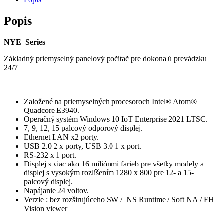
Popis
NYE Series
Základný priemyselný panelový počítač pre dokonalú prevádzku
24/7
Založené na priemyselných procesoroch Intel® Atom®
Quadcore E3940.
Operačný systém Windows 10 IoT Enterprise 2021 LTSC.
7, 9, 12, 15 palcový odporový displej.
Ethernet LAN x2 porty.
USB 2.0 2 x porty, USB 3.0 1 x port.
RS-232 x 1 port.
Displej s viac ako 16 miliónmi farieb pre všetky modely a
displej s vysokým rozlíšením 1280 x 800 pre 12- a 15-
palcový displej.
Napájanie 24 voltov.
Verzie : bez rozširujúceho SW / NS Runtime / Soft NA / FH
Vision viewer