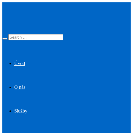
Úvod
O nás
Služby