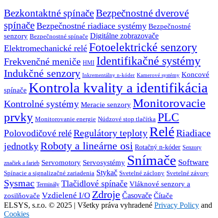
Bezkontaktné spínače
Bezpečnostné dverové
spínače
Bezpečnostné riadiace systémy
Bezpečnostné
senzory
Digitálne zobrazovače
Bezpečnostné spínače
Fotoelektrické senzory
Elektromechanické relé
Identifikačné systémy
Frekvenčné meniče
HMI
Indukčné senzory
Koncové
Inkrementálny n-kóder
Kamerové systémy
Kontrola kvality a identifikácia
spínače
Monitorovacie
Kontrolné systémy
Meracie senzory
prvky
PLC
Monitorovanie energie
Núdzové stop tlačítka
Relé
Regulátory teploty
Riadiace
Polovodičové relé
Roboty a lineárne osi
jednotky
Rotačný n-kóder
Senzory
Snímače
Software
Servosystémy
Servomotory
značiek a farieb
Stykač
Spínacie a signalizačné zariadenia
Svetelné záclony
Svetelné závory
Sysmac
Tlačidlové spínače
Vláknové senzory a
Terminály
Zdroje
Vzdielené I/O
Časovače
Čítače
zosilňovače
ELSYS, s.r.o. © 2025 | Všetky práva vyhradené
Privacy Policy
and
Cookies