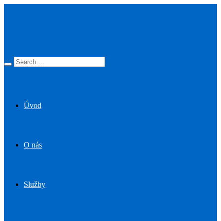
Úvod
O nás
Služby