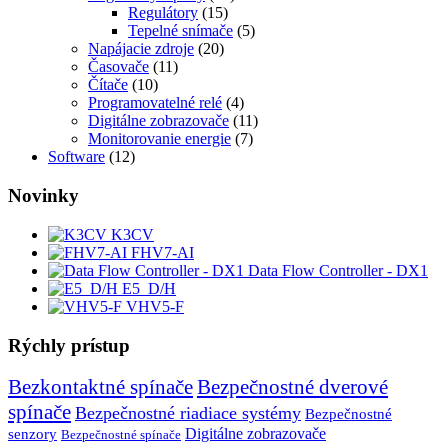
Regulátory
(15)
Tepelné snímače
(5)
Napájacie zdroje
(20)
Časovače
(11)
Čítače
(10)
Programovatelné relé
(4)
Digitálne zobrazovače
(11)
Monitorovanie energie
(7)
Software
(12)
Novinky
K3CV
FHV7-AI
Data Flow Controller - DX1
E5_D/H
VHV5-F
Rýchly prístup
Bezkontaktné spínače
Bezpečnostné dverové
spínače
Bezpečnostné riadiace systémy
Bezpečnostné
senzory
Digitálne zobrazovače
Bezpečnostné spínače