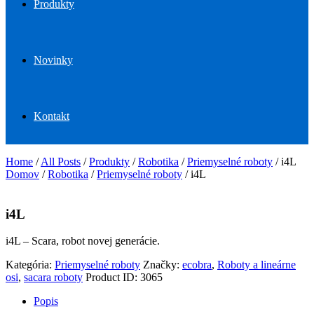
Produkty
Novinky
Kontakt
Home
/
All Posts
/
Produkty
/
Robotika
/
Priemyselné roboty
/
i4L
Domov
/
Robotika
/
Priemyselné roboty
/ i4L
i4L
i4L – Scara, robot novej generácie.
Kategória:
Priemyselné roboty
Značky:
ecobra
,
Roboty a lineárne
osi
,
sacara roboty
Product ID:
3065
Popis