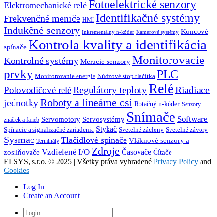
Fotoelektrické senzory
Elektromechanické relé
Identifikačné systémy
Frekvenčné meniče
HMI
Indukčné senzory
Koncové
Inkrementálny n-kóder
Kamerové systémy
Kontrola kvality a identifikácia
spínače
Monitorovacie
Kontrolné systémy
Meracie senzory
prvky
PLC
Monitorovanie energie
Núdzové stop tlačítka
Relé
Regulátory teploty
Riadiace
Polovodičové relé
Roboty a lineárne osi
jednotky
Rotačný n-kóder
Senzory
Snímače
Software
Servosystémy
Servomotory
značiek a farieb
Stykač
Spínacie a signalizačné zariadenia
Svetelné záclony
Svetelné závory
Sysmac
Tlačidlové spínače
Vláknové senzory a
Terminály
Zdroje
Vzdielené I/O
Časovače
Čítače
zosilňovače
ELSYS, s.r.o. © 2025 | Všetky práva vyhradené
Privacy Policy
and
Cookies
Log In
Create an Account