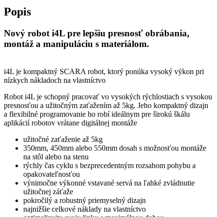
Popis
Nový robot i4L pre lepšiu presnosť obrábania,
montáž a manipuláciu s materiálom.
i4L je kompaktný SCARA robot, ktorý ponúka vysoký výkon pri
nízkych nákladoch na vlastníctvo
Robot i4L je schopný pracovať vo vysokých rýchlostiach s vysokou
presnosťou a užitočným zaťažením až 5kg. Jeho kompaktný dizajn
a flexibilné programovanie ho robí ideálnym pre širokú škálu
aplikácií robotov vrátane digitálnej montáže
užitočné zaťaženie až 5kg
350mm, 450mm alebo 550mm dosah s možnosťou montáže
na stôl alebo na stenu
rýchly čas cyklu s bezprecedentným rozsahom pohybu a
opakovateľnosťou
výnimočne výkonné vstavané servá na ľahké zvládnutie
užitočnej záťaže
pokročilý a robustný priemyselný dizajn
najnižšie celkové náklady na vlastníctvo