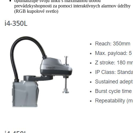
optimalizujte svoju linku s maximálnou dobou
prevádzkyshopnosti za pomoci interaktívnych alarmov údržby
(RGB kupolové svetlo)