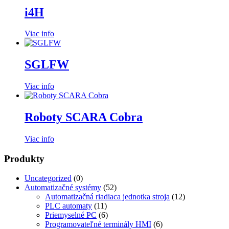
i4H
Viac info
SGLFW
Viac info
Roboty SCARA Cobra
Viac info
Produkty
Uncategorized
(0)
Automatizačné systémy
(52)
Automatizačná riadiaca jednotka stroja
(12)
PLC automaty
(11)
Priemyselné PC
(6)
Programovateľné terminály HMI
(6)