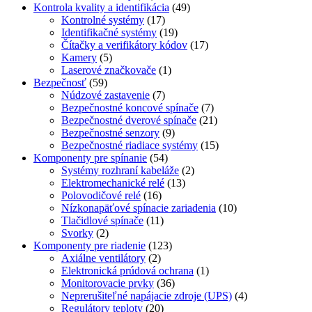
Kontrola kvality a identifikácia
(49)
Kontrolné systémy
(17)
Identifikačné systémy
(19)
Čítačky a verifikátory kódov
(17)
Kamery
(5)
Laserové značkovače
(1)
Bezpečnosť
(59)
Núdzové zastavenie
(7)
Bezpečnostné koncové spínače
(7)
Bezpečnostné dverové spínače
(21)
Bezpečnostné senzory
(9)
Bezpečnostné riadiace systémy
(15)
Komponenty pre spínanie
(54)
Systémy rozhraní kabeláže
(2)
Elektromechanické relé
(13)
Polovodičové relé
(16)
Nízkonapäťové spínacie zariadenia
(10)
Tlačidlové spínače
(11)
Svorky
(2)
Komponenty pre riadenie
(123)
Axiálne ventilátory
(2)
Elektronická prúdová ochrana
(1)
Monitorovacie prvky
(36)
Neprerušiteľné napájacie zdroje (UPS)
(4)
Regulátory teploty
(20)