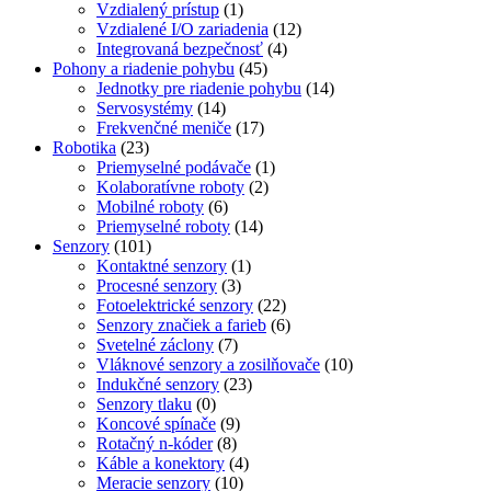
Vzdialený prístup
(1)
Vzdialené I/O zariadenia
(12)
Integrovaná bezpečnosť
(4)
Pohony a riadenie pohybu
(45)
Jednotky pre riadenie pohybu
(14)
Servosystémy
(14)
Frekvenčné meniče
(17)
Robotika
(23)
Priemyselné podávače
(1)
Kolaboratívne roboty
(2)
Mobilné roboty
(6)
Priemyselné roboty
(14)
Senzory
(101)
Kontaktné senzory
(1)
Procesné senzory
(3)
Fotoelektrické senzory
(22)
Senzory značiek a farieb
(6)
Svetelné záclony
(7)
Vláknové senzory a zosilňovače
(10)
Indukčné senzory
(23)
Senzory tlaku
(0)
Koncové spínače
(9)
Rotačný n-kóder
(8)
Káble a konektory
(4)
Meracie senzory
(10)