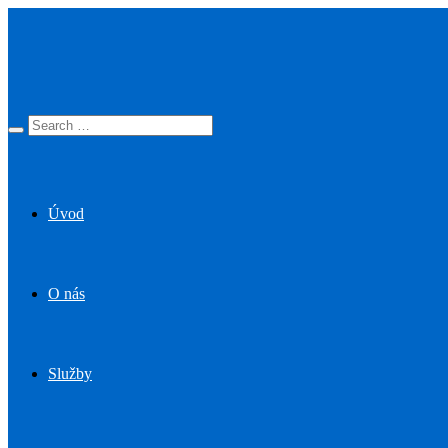
Úvod
O nás
Služby