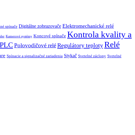
Elektromechanické relé
Digitálne zobrazovače
né spínače
Kontrola kvality a
Koncové spínače
der
Kamerové systémy
Relé
PLC
Regulátory teploty
Polovodičové relé
are
Stykač
Spínacie a signalizačné zariadenia
Svetelné záclony
Svetelné