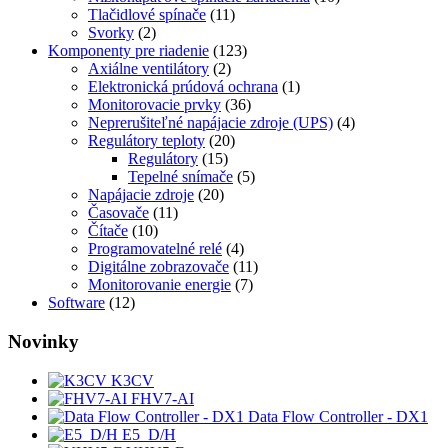
Tlačidlové spínače
(11)
Svorky
(2)
Komponenty pre riadenie
(123)
Axiálne ventilátory
(2)
Elektronická prúdová ochrana
(1)
Monitorovacie prvky
(36)
Neprerušiteľné napájacie zdroje (UPS)
(4)
Regulátory teploty
(20)
Regulátory
(15)
Tepelné snímače
(5)
Napájacie zdroje
(20)
Časovače
(11)
Čítače
(10)
Programovatelné relé
(4)
Digitálne zobrazovače
(11)
Monitorovanie energie
(7)
Software
(12)
Novinky
K3CV
FHV7-AI
Data Flow Controller - DX1
E5_D/H