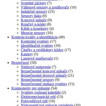
Svetelné záclony
(7)
Vláknové senzory a zosilňovače
(10)
Indukčné senzory
(23)
Senzory tlaku
(0)
Koncové spínače
(9)
Rotačný n-kóder
(8)
Káble a konektory
(4)
Meracie senzory
(10)
Kontrola kvality a identifikácia
(49)
Kontrolné systémy
(17)
Identifikačné systémy
(19)
Čítačky a verifikátory kódov
(17)
Kamery
(5)
Laserové značkovače
(1)
Bezpečnosť
(59)
Núdzové zastavenie
(7)
Bezpečnostné koncové spínače
(7)
Bezpečnostné dverové spínače
(21)
Bezpečnostné senzory
(9)
Bezpečnostné riadiace systémy
(15)
Komponenty pre spínanie
(54)
Systémy rozhraní kabeláže
(2)
Elektromechanické relé
(13)
Polovodičové relé
(16)
Nízkonapäťové spínacie zariadenia
(10)