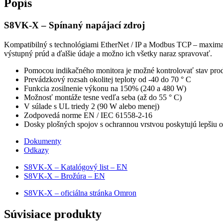
Popis
S8VK-X –
Spínaný
napájací zdroj
Kompatibilný s technológiami EtherNet / IP a Modbus TCP – maximali
výstupný prúd a ďalšie údaje a možno ich všetky naraz spravovať.
Pomocou indikačného monitora je možné kontrolovať stav pro
Prevádzkový rozsah okolitej teploty od -40 do 70 ° C
Funkcia zosilnenie výkonu na 150% (240 a 480 W)
Možnosť montáže tesne vedľa seba (až do 55 ° C)
V súlade s UL triedy 2 (90 W alebo menej)
Zodpovedá norme EN / IEC 61558-2-16
Dosky plošných spojov s ochrannou vrstvou poskytujú lepšiu o
Dokumenty
Odkazy
S8VK-X – Katalógový list – EN
S8VK-X – Brožúra – EN
S8VK-X – oficiálna stránka Omron
Súvisiace produkty