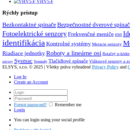
VHV5-F
Rýchly prístup
Bezkontaktné spínače
Bezpečnostné dverové spínač
Id
Fotoelektrické senzory
Frekvenčné meniče
HMI
identifikácia
Mo
Kontrolné systémy
Meracie senzory
Roboty a lineárne osi
Riadiace jednotky
Rotačný n-kóder
Sysmac
Tlačidlové spínače
Vláknové senzory a z
závory
Terminály
ELSYS, s.r.o. © 2025 | Všetky práva vyhradené
Privacy Policy
and
C
Log In
Create an Account
Forgot password?
Remember me
Login
You can login using your social profile