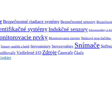
e
Bezpečnostné riadiace systémy
Bezpečnostné senzory
Bezpečnost
entifikačné systémy
Indukčné senzory
Inkrementálny n-kó
nitorovacie prvky
Monitorovanie energie
Núdzové stop tlačítka
Snímače
Softw
Servosystémy
Servomotory
Senzory značiek a farieb
Zdroje
Vzdielené I/O
Časovače
Čítače
osilňovače
ookies