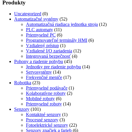
Produkty
Uncategorized
(0)
Automatizačné systémy
(52)
Automatizačná riadiaca jednotka stroja
(12)
PLC automaty
(11)
Priemyselné PC
(6)
Programovateľné terminály HMI
(6)
Vzdialený prístup
(1)
Vzdialené I/O zariadenia
(12)
Integrovaná bezpečnosť
(4)
Pohony a riadenie pohybu
(45)
Jednotky pre riadenie pohybu
(14)
Servosystémy
(14)
Frekvenčné meniče
(17)
Robotika
(23)
Priemyselné podávače
(1)
Kolaboratívne roboty
(2)
Mobilné roboty
(6)
Priemyselné roboty
(14)
Senzory
(101)
Kontaktné senzory
(1)
Procesné senzory
(3)
Fotoelektrické senzory
(22)
Senzory značiek a farieb
(6)