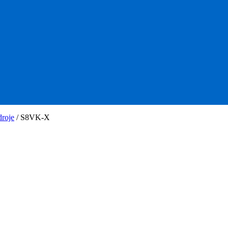
droje
/
S8VK-X