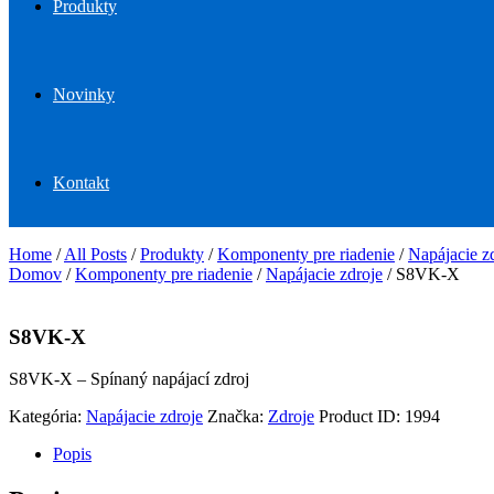
Produkty
Novinky
Kontakt
Home
/
All Posts
/
Produkty
/
Komponenty pre riadenie
/
Napájacie z
Domov
/
Komponenty pre riadenie
/
Napájacie zdroje
/ S8VK-X
S8VK-X
S8VK-X –
Spínaný
napájací zdroj
Kategória:
Napájacie zdroje
Značka:
Zdroje
Product ID:
1994
Popis