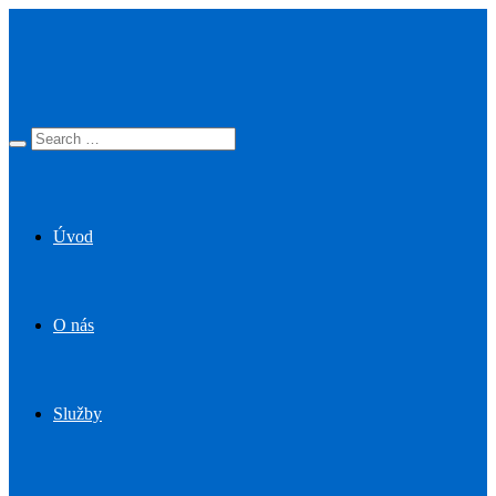
Úvod
O nás
Služby