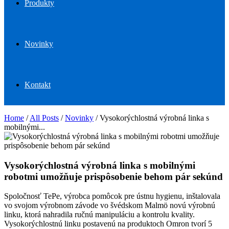
Produkty
Novinky
Kontakt
Home
/
All Posts
/
Novinky
/
Vysokorýchlostná výrobná linka s
mobilnými...
Vysokorýchlostná výrobná linka s mobilnými
robotmi umožňuje prispôsobenie behom pár sekúnd
Spoločnosť TePe, výrobca pomôcok pre ústnu hygienu, inštalovala
vo svojom výrobnom závode vo švédskom Malmö novú výrobnú
linku, ktorá nahradila ručnú manipuláciu a kontrolu kvality.
Vysokorýchlostnú linku postavenú na produktoch Omron tvorí 5