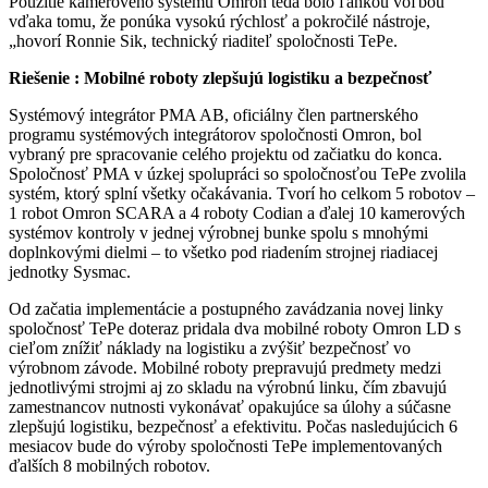
Použitie kamerového systému Omron teda bolo ľahkou voľbou
vďaka tomu, že ponúka vysokú rýchlosť a pokročilé nástroje,
„hovorí Ronnie Sik, technický riaditeľ spoločnosti TePe.
Riešenie : Mobilné roboty zlepšujú logistiku a bezpečnosť
Systémový integrátor PMA AB, oficiálny člen partnerského
programu systémových integrátorov spoločnosti Omron, bol
vybraný pre spracovanie celého projektu od začiatku do konca.
Spoločnosť PMA v úzkej spolupráci so spoločnosťou TePe zvolila
systém, ktorý splní všetky očakávania. Tvorí ho celkom 5 robotov –
1 robot Omron SCARA a 4 roboty Codian a ďalej 10 kamerových
systémov kontroly v jednej výrobnej bunke spolu s mnohými
doplnkovými dielmi – to všetko pod riadením strojnej riadiacej
jednotky Sysmac.
Od začatia implementácie a postupného zavádzania novej linky
spoločnosť TePe doteraz pridala dva mobilné roboty Omron LD s
cieľom znížiť náklady na logistiku a zvýšiť bezpečnosť vo
výrobnom závode. Mobilné roboty prepravujú predmety medzi
jednotlivými strojmi aj zo skladu na výrobnú linku, čím zbavujú
zamestnancov nutnosti vykonávať opakujúce sa úlohy a súčasne
zlepšujú logistiku, bezpečnosť a efektivitu. Počas nasledujúcich 6
mesiacov bude do výroby spoločnosti TePe implementovaných
ďalších 8 mobilných robotov.