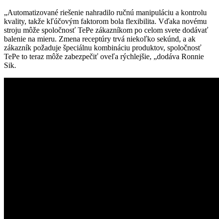
„Automatizované riešenie nahradilo ručnú manipuláciu a kontrolu
kvality, takže kľúčovým faktorom bola flexibilita. Vďaka novému
stroju môže spoločnosť TePe zákazníkom po celom svete dodávať
balenie na mieru. Zmena receptúry trvá niekoľko sekúnd, a ak
zákazník požaduje špeciálnu kombináciu produktov, spoločnosť
TePe to teraz môže zabezpečiť oveľa rýchlejšie, „dodáva Ronnie
Sik.