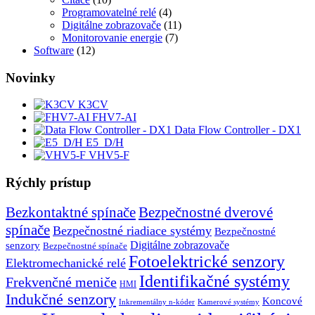
Programovatelné relé
(4)
Digitálne zobrazovače
(11)
Monitorovanie energie
(7)
Software
(12)
Novinky
K3CV
FHV7-AI
Data Flow Controller - DX1
E5_D/H
VHV5-F
Rýchly prístup
Bezkontaktné spínače
Bezpečnostné dverové
spínače
Bezpečnostné riadiace systémy
Bezpečnostné
senzory
Digitálne zobrazovače
Bezpečnostné spínače
Fotoelektrické senzory
Elektromechanické relé
Identifikačné systémy
Frekvenčné meniče
HMI
Indukčné senzory
Koncové
Inkrementálny n-kóder
Kamerové systémy