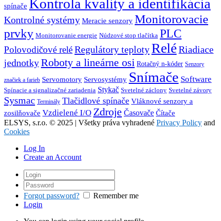
Kontrola kvality a identifikácia
spínače
Monitorovacie
Kontrolné systémy
Meracie senzory
prvky
PLC
Monitorovanie energie
Núdzové stop tlačítka
Relé
Regulátory teploty
Riadiace
Polovodičové relé
Roboty a lineárne osi
jednotky
Rotačný n-kóder
Senzory
Snímače
Software
Servosystémy
Servomotory
značiek a farieb
Stykač
Spínacie a signalizačné zariadenia
Svetelné záclony
Svetelné závory
Sysmac
Tlačidlové spínače
Vláknové senzory a
Terminály
Zdroje
Vzdielené I/O
Časovače
Čítače
zosilňovače
ELSYS, s.r.o. © 2025 | Všetky práva vyhradené
Privacy Policy
and
Cookies
Log In
Create an Account
Forgot password?
Remember me
Login