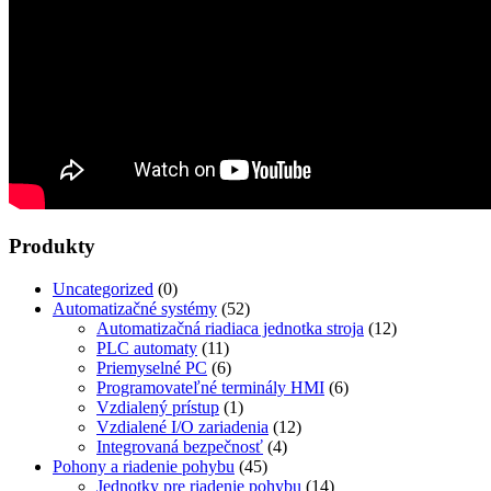
Produkty
Uncategorized
(0)
Automatizačné systémy
(52)
Automatizačná riadiaca jednotka stroja
(12)
PLC automaty
(11)
Priemyselné PC
(6)
Programovateľné terminály HMI
(6)
Vzdialený prístup
(1)
Vzdialené I/O zariadenia
(12)
Integrovaná bezpečnosť
(4)
Pohony a riadenie pohybu
(45)
Jednotky pre riadenie pohybu
(14)