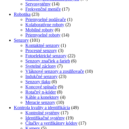
Servosystémy
(14)
Frekvenčné meniče
(17)
Robotika
(23)
Priemyselné podávače
(1)
Kolaboratívne roboty
(2)
Mobilné roboty
(6)
Priemyselné roboty
(14)
Senzory
(101)
Kontaktné senzory
(1)
Procesné senzory
(3)
Fotoelektrické senzory
(22)
Senzory značiek a farieb
(6)
Svetelné záclony
(7)
Vláknové senzory a zosilňovače
(10)
Indukčné senzory
(23)
Senzory tlaku
(0)
Koncové spínače
(9)
Rotačný n-kóder
(8)
Káble a konektory
(4)
Meracie senzory
(10)
Kontrola kvality a identifikácia
(49)
Kontrolné systémy
(17)
Identifikačné systémy
(19)
Čítačky a verifikátory kódov
(17)
Kamery
(5)