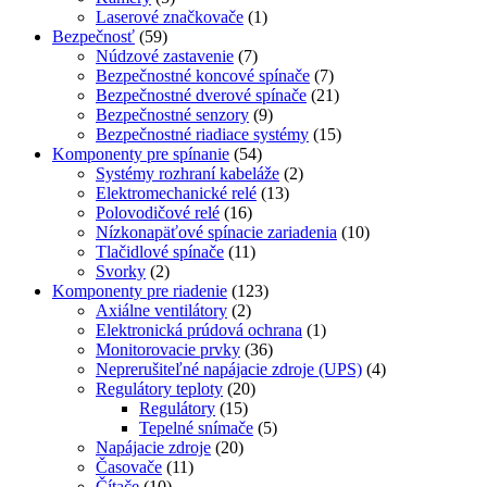
Laserové značkovače
(1)
Bezpečnosť
(59)
Núdzové zastavenie
(7)
Bezpečnostné koncové spínače
(7)
Bezpečnostné dverové spínače
(21)
Bezpečnostné senzory
(9)
Bezpečnostné riadiace systémy
(15)
Komponenty pre spínanie
(54)
Systémy rozhraní kabeláže
(2)
Elektromechanické relé
(13)
Polovodičové relé
(16)
Nízkonapäťové spínacie zariadenia
(10)
Tlačidlové spínače
(11)
Svorky
(2)
Komponenty pre riadenie
(123)
Axiálne ventilátory
(2)
Elektronická prúdová ochrana
(1)
Monitorovacie prvky
(36)
Neprerušiteľné napájacie zdroje (UPS)
(4)
Regulátory teploty
(20)
Regulátory
(15)
Tepelné snímače
(5)
Napájacie zdroje
(20)
Časovače
(11)
Čítače
(10)