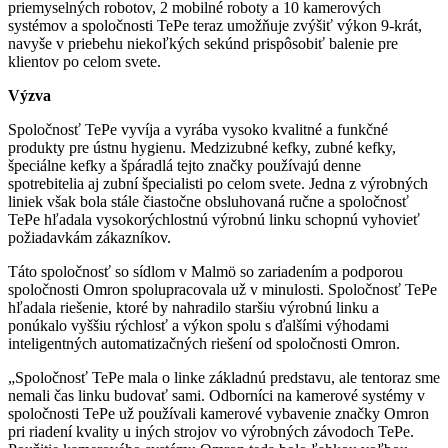
priemyselných robotov, 2 mobilné roboty a 10 kamerových
systémov a spoločnosti TePe teraz umožňuje zvýšiť výkon 9-krát,
navyše v priebehu niekoľkých sekúnd prispôsobiť balenie pre
klientov po celom svete.
Výzva
Spoločnosť TePe vyvíja a vyrába vysoko kvalitné a funkčné
produkty pre ústnu hygienu. Medzizubné kefky, zubné kefky,
špeciálne kefky a špáradlá tejto značky používajú denne
spotrebitelia aj zubní špecialisti po celom svete. Jedna z výrobných
liniek však bola stále čiastočne obsluhovaná ručne a spoločnosť
TePe hľadala vysokorýchlostnú výrobnú linku schopnú vyhovieť
požiadavkám zákazníkov.
Táto spoločnosť so sídlom v Malmö so zariadením a podporou
spoločnosti Omron spolupracovala už v minulosti. Spoločnosť TePe
hľadala riešenie, ktoré by nahradilo staršiu výrobnú linku a
ponúkalo vyššiu rýchlosť a výkon spolu s ďalšími výhodami
inteligentných automatizačných riešení od spoločnosti Omron.
„Spoločnosť TePe mala o linke základnú predstavu, ale tentoraz sme
nemali čas linku budovať sami. Odborníci na kamerové systémy v
spoločnosti TePe už používali kamerové vybavenie značky Omron
pri riadení kvality u iných strojov vo výrobných závodoch TePe.