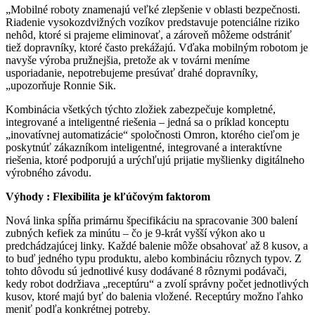
„Mobilné roboty znamenajú veľké zlepšenie v oblasti bezpečnosti.
Riadenie vysokozdvižných vozíkov predstavuje potenciálne riziko
nehôd, ktoré si prajeme eliminovať, a zároveň môžeme odstrániť
tiež dopravníky, ktoré často prekážajú. Vďaka mobilným robotom je
navyše výroba pružnejšia, pretože ak v továrni meníme
usporiadanie, nepotrebujeme presúvať drahé dopravníky,
„upozorňuje Ronnie Sik.
Kombinácia všetkých týchto zložiek zabezpečuje kompletné,
integrované a inteligentné riešenia – jedná sa o príklad konceptu
„inovatívnej automatizácie“ spoločnosti Omron, ktorého cieľom je
poskytnúť zákazníkom inteligentné, integrované a interaktívne
riešenia, ktoré podporujú a urýchľujú prijatie myšlienky digitálneho
výrobného závodu.
Výhody : Flexibilita je kľúčovým faktorom
Nová linka spĺňa primárnu špecifikáciu na spracovanie 300 balení
zubných kefiek za minútu – čo je 9-krát vyšší výkon ako u
predchádzajúcej linky. Každé balenie môže obsahovať až 8 kusov, a
to buď jedného typu produktu, alebo kombináciu rôznych typov. Z
tohto dôvodu sú jednotlivé kusy dodávané 8 rôznymi podávači,
kedy robot dodržiava „receptúru“ a zvolí správny počet jednotlivých
kusov, ktoré majú byť do balenia vložené. Receptúry možno ľahko
meniť podľa konkrétnej potreby.