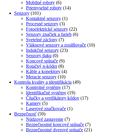
Mobilné roboty
(6)
Priemyselné roboty
(14)
Senzory
(101)
Kontaktné senzory
(1)
Procesné senzory
(3)
Fotoelektrické senzory
(22)
Senzory značiek a farieb
(6)
Svetelné záclony
(7)
Vláknové senzory a zosilňovače
(10)
Indukčné senzory
(23)
Senzory tlaku
(0)
Koncové spínače
(9)
Rotačný n-kóder
(8)
Káble a konektory
(4)
Meracie senzory
(10)
Kontrola kvality a identifikácia
(49)
Kontrolné systémy
(17)
Identifikačné systémy
(19)
Čítačky a verifikátory kódov
(17)
Kamery
(5)
Laserové značkovače
(1)
Bezpečnosť
(59)
Núdzové zastavenie
(7)
Bezpečnostné koncové spínače
(7)
Bezpečnostné dverové spínače
(21)