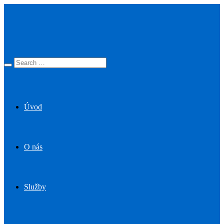
Úvod
O nás
Služby