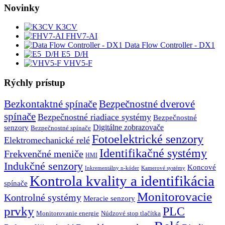
Novinky
K3CV
FHV7-AI
Data Flow Controller - DX1
E5_D/H
VHV5-F
Rýchly prístup
Bezkontaktné spínače
Bezpečnostné dverové
spínače
Bezpečnostné riadiace systémy
Bezpečnostné
senzory
Digitálne zobrazovače
Bezpečnostné spínače
Fotoelektrické senzory
Elektromechanické relé
Identifikačné systémy
Frekvenčné meniče
HMI
Indukčné senzory
Koncové
Inkrementálny n-kóder
Kamerové systémy
Kontrola kvality a identifikácia
spínače
Monitorovacie
Kontrolné systémy
Meracie senzory
prvky
PLC
Monitorovanie energie
Núdzové stop tlačítka