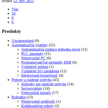
Posted
12. July 2023
Viac
54
0
0
Produkty
Uncategorized
(0)
Automatizačné systémy
(52)
Automatizačná riadiaca jednotka stroja
(12)
PLC automaty
(11)
Priemyselné PC
(6)
Programovateľné terminály HMI
(6)
Vzdialený prístup
(1)
Vzdialené I/O zariadenia
(12)
Integrovaná bezpečnosť
(4)
Pohony a riadenie pohybu
(45)
Jednotky pre riadenie pohybu
(14)
Servosystémy
(14)
Frekvenčné meniče
(17)
Robotika
(23)
Priemyselné podávače
(1)
Kolaboratívne roboty
(2)