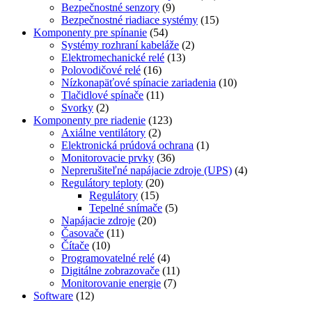
Bezpečnostné senzory
(9)
Bezpečnostné riadiace systémy
(15)
Komponenty pre spínanie
(54)
Systémy rozhraní kabeláže
(2)
Elektromechanické relé
(13)
Polovodičové relé
(16)
Nízkonapäťové spínacie zariadenia
(10)
Tlačidlové spínače
(11)
Svorky
(2)
Komponenty pre riadenie
(123)
Axiálne ventilátory
(2)
Elektronická prúdová ochrana
(1)
Monitorovacie prvky
(36)
Neprerušiteľné napájacie zdroje (UPS)
(4)
Regulátory teploty
(20)
Regulátory
(15)
Tepelné snímače
(5)
Napájacie zdroje
(20)
Časovače
(11)
Čítače
(10)
Programovatelné relé
(4)
Digitálne zobrazovače
(11)
Monitorovanie energie
(7)
Software
(12)