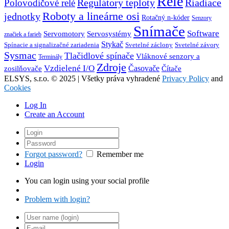
Relé
Regulátory teploty
Riadiace
Polovodičové relé
Roboty a lineárne osi
jednotky
Rotačný n-kóder
Senzory
Snímače
Software
Servosystémy
Servomotory
značiek a farieb
Stykač
Spínacie a signalizačné zariadenia
Svetelné záclony
Svetelné závory
Sysmac
Tlačidlové spínače
Vláknové senzory a
Terminály
Zdroje
Vzdielené I/O
Časovače
Čítače
zosilňovače
ELSYS, s.r.o. © 2025 | Všetky práva vyhradené
Privacy Policy
and
Cookies
Log In
Create an Account
Forgot password?
Remember me
Login
You can login using your social profile
Problem with login?